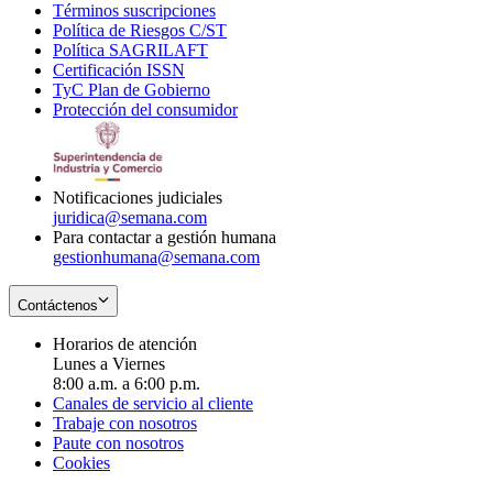
Términos suscripciones
new
Opens
in
Política de Riesgos C/ST
window
in
Opens
new
Política SAGRILAFT
Opens
new
in
window
Certificación ISSN
Opens
in
window
new
TyC Plan de Gobierno
in
new
Opens
window
Protección del consumidor
new
window
in
Opens
window
new
in
window
new
window
Notificaciones judiciales
juridica@semana.com
Para contactar a gestión humana
gestionhumana@semana.com
Contáctenos
Horarios de atención
Lunes a Viernes
8:00 a.m. a 6:00 p.m.
Canales de servicio al cliente
Trabaje con nosotros
Paute con nosotros
Cookies