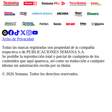
Opens
Opens
Opens
Opens
Opens
in
in
in
in
in
Aviso de Privacidad
Opens
new
new
new
new
new
in
window
window
window
window
window
Todas las marcas registradas son propiedad de la compañía
new
respectiva o de PUBLICACIONES SEMANA S.A.
window
Se prohíbe la reproducción total o parcial de cualquiera de los
contenidos que aquí aparezca, así como su traducción a cualquier
idioma sin autorización escrita por su titular.
© 2026 Semana. Todos los derechos reservados.