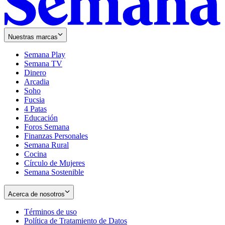
Nuestras marcas
Semana Play
Semana TV
Dinero
Arcadia
Soho
Opens
Fucsia
in
Opens
4 Patas
new
in
Educación
window
new
Foros Semana
window
Finanzas Personales
Semana Rural
Cocina
Círculo de Mujeres
Semana Sostenible
Acerca de nosotros
Términos de uso
Opens
Política de Tratamiento de Datos
in
Opens