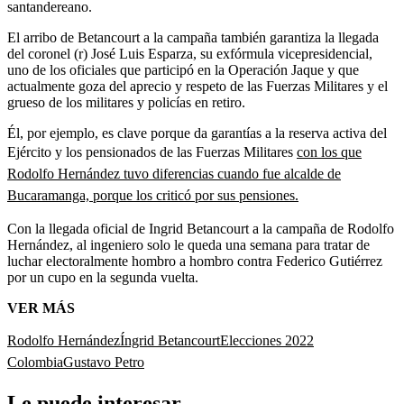
santandereano.
El arribo de Betancourt a la campaña también garantiza la llegada
del coronel (r) José Luis Esparza, su exfórmula vicepresidencial,
uno de los oficiales que participó en la Operación Jaque y que
actualmente goza del aprecio y respeto de las Fuerzas Militares y el
grueso de los militares y policías en retiro.
Él, por ejemplo, es clave porque da garantías a la reserva activa del
Ejército y los pensionados de las Fuerzas Militares
con los que
Rodolfo Hernández tuvo diferencias cuando fue alcalde de
Bucaramanga, porque los criticó por sus pensiones.
Con la llegada oficial de Ingrid Betancourt a la campaña de Rodolfo
Hernández, al ingeniero solo le queda una semana para tratar de
luchar electoralmente hombro a hombro contra Federico Gutiérrez
por un cupo en la segunda vuelta.
VER MÁS
Rodolfo Hernández
Íngrid Betancourt
Elecciones 2022
Colombia
Gustavo Petro
Le puede interesar