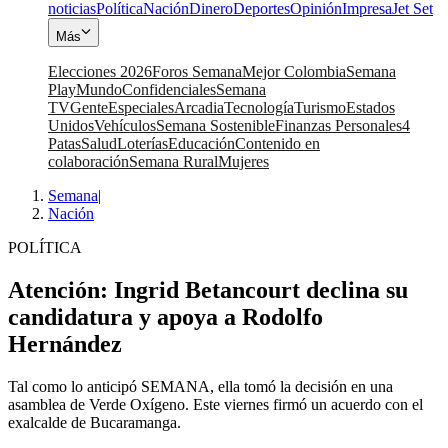
noticias
Política
Nación
Dinero
Deportes
Opinión
Impresa
Jet Set
Más
Elecciones 2026
Foros Semana
Mejor Colombia
Semana
Play
Mundo
Confidenciales
Semana
TV
Gente
Especiales
Arcadia
Tecnología
Turismo
Estados
Unidos
Vehículos
Semana Sostenible
Finanzas Personales
4
Patas
Salud
Loterías
Educación
Contenido en
colaboración
Semana Rural
Mujeres
Semana
|
Nación
POLÍTICA
Atención: Ingrid Betancourt declina su
candidatura y apoya a Rodolfo
Hernández
Tal como lo anticipó SEMANA, ella tomó la decisión en una
asamblea de Verde Oxígeno. Este viernes firmó un acuerdo con el
exalcalde de Bucaramanga.