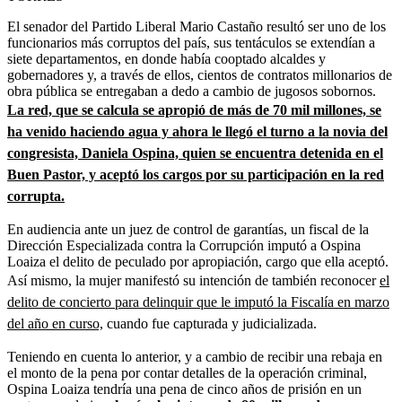
El senador del Partido Liberal Mario Castaño resultó ser uno de los
funcionarios más corruptos del país, sus tentáculos se extendían a
siete departamentos, en donde había cooptado alcaldes y
gobernadores y, a través de ellos, cientos de contratos millonarios de
obra pública se entregaban a dedo a cambio de jugosos sobornos.
La red, que se calcula se apropió de más de 70 mil millones, se
ha venido haciendo agua y ahora le llegó el turno a la novia del
congresista, Daniela Ospina, quien se encuentra detenida en el
Buen Pastor, y aceptó los cargos por su participación en la red
corrupta.
En audiencia ante un juez de control de garantías, un fiscal de la
Dirección Especializada contra la Corrupción imputó a Ospina
Loaiza el delito de peculado por apropiación, cargo que ella aceptó.
Así mismo, la mujer manifestó su intención de también reconocer
el
delito de concierto para delinquir que le imputó la Fiscalía en marzo
del año en curso,
cuando fue capturada y judicializada.
Teniendo en cuenta lo anterior, y a cambio de recibir una rebaja en
el monto de la pena por contar detalles de la operación criminal,
Ospina Loaiza tendría una pena de cinco años de prisión en un