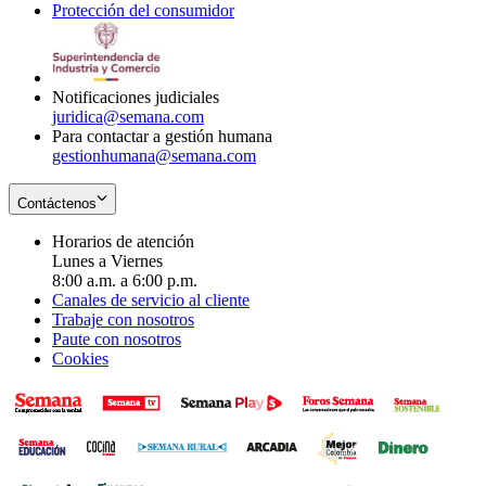
Protección del consumidor
new
window
in
Opens
window
new
in
window
new
window
Notificaciones judiciales
juridica@semana.com
Para contactar a gestión humana
gestionhumana@semana.com
Contáctenos
Horarios de atención
Lunes a Viernes
8:00 a.m. a 6:00 p.m.
Canales de servicio al cliente
Trabaje con nosotros
Paute con nosotros
Cookies