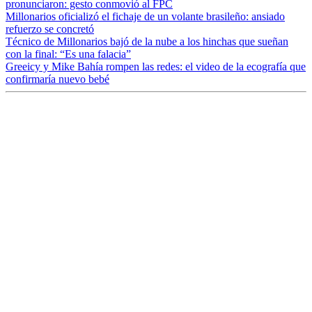
pronunciaron: gesto conmovió al FPC
Millonarios oficializó el fichaje de un volante brasileño: ansiado
refuerzo se concretó
Técnico de Millonarios bajó de la nube a los hinchas que sueñan
con la final: “Es una falacia”
Greeicy y Mike Bahía rompen las redes: el video de la ecografía que
confirmaría nuevo bebé