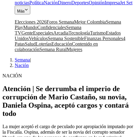
noticias
Política
Nación
Dinero
Deportes
Opinión
Impresa
Jet Set
Más
Elecciones 2026
Foros Semana
Mejor Colombia
Semana
Play
Mundo
Confidenciales
Semana
TV
Gente
Especiales
Arcadia
Tecnología
Turismo
Estados
Unidos
Vehículos
Semana Sostenible
Finanzas Personales
4
Patas
Salud
Loterías
Educación
Contenido en
colaboración
Semana Rural
Mujeres
Semana
|
Nación
NACIÓN
Atención | Se derrumba el imperio de
corrupción de Mario Castaño, su novia,
Daniela Ospina, aceptó cargos y contará
todo
La mujer aceptó el cargo de peculado por apropiación imputado por
la Fiscalía. Ospina, además de ser la novia del corrupto senador