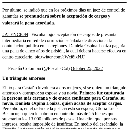
Por último, se indicó que en los próximos días un juez de control de
garantías
se pronunciará sobre la aceptación de cargos y
valorará la pena acordada.
#ATENCIÓN
| Fiscalía logra aceptación de cargos de presunta
intermediaria en red de corrupción señalada de direccionar la
contratación pública en las regiones. Daniela Ospina Loaiza pagaría
una pena de cinco años de prisión, la cual deberá hacerse efectiva en
centro carcelario.
pic.twitter.com/aWci8ixNJJ
— Fiscalía Colombia (@FiscaliaCol)
October 25, 2022
Un triángulo amoroso
El lío para Castaño involucra a dos mujeres, si se quiere un triángulo
amoroso y corrupto: su esposa y su novia.
Primero fue capturada
la persona más cercana y de entera confianza para Castaño, su
novia, Daniela Ospina Loaiza, quien acaba de aceptar cargos.
Pero ahora, en el radar de la justicia esta su esposa, Gloria Lucía
Betancur, a quien le habrían encontrado más de 25 bienes que
superarían los 13.000 millones de pesos. Una cifra que, por sus
ingresos, resulta imposible de justificar. En medio del escándalo, la