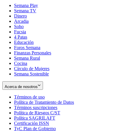
Semana Play
Semana TV
Dinero
Arcadia
Soho
Opens
Fucsia
in
Opens
4 Patas
new
in
Educación
window
new
Foros Semana
window
Finanzas Personales
Semana Rural
Cocina
Círculo de Mujeres
Semana Sostenible
Acerca de nosotros
Términos de uso
Opens
Política de Tratamiento de Datos
in
Opens
Términos suscripciones
new
Opens
in
Política de Riesgos C/ST
window
in
Opens
new
Política SAGRILAFT
Opens
new
in
window
Certificación ISSN
Opens
in
window
new
TyC Plan de Gobierno
in
new
Opens
window