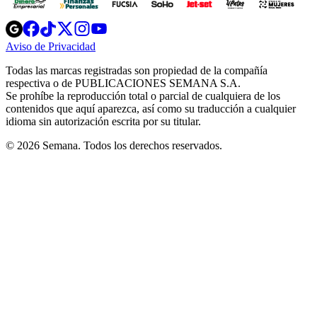
Opens
Opens
Opens
Opens
Opens
in
in
in
in
in
Aviso de Privacidad
Opens
new
new
new
new
new
in
window
window
window
window
window
Todas las marcas registradas son propiedad de la compañía
new
respectiva o de PUBLICACIONES SEMANA S.A.
window
Se prohíbe la reproducción total o parcial de cualquiera de los
contenidos que aquí aparezca, así como su traducción a cualquier
idioma sin autorización escrita por su titular.
© 2026 Semana. Todos los derechos reservados.