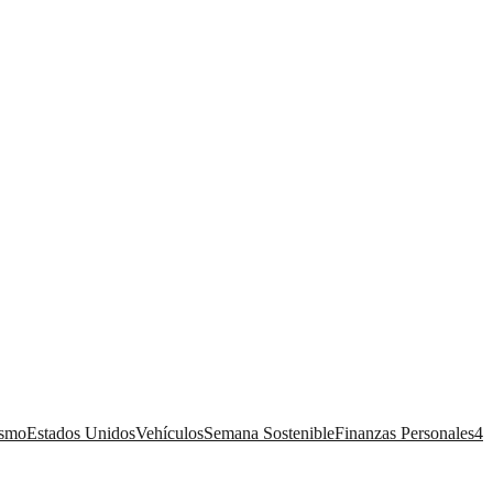
ismo
Estados Unidos
Vehículos
Semana Sostenible
Finanzas Personales
4