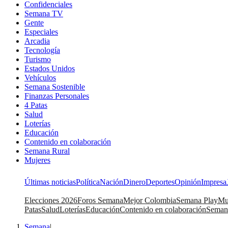
Confidenciales
Semana TV
Gente
Especiales
Arcadia
Tecnología
Turismo
Estados Unidos
Vehículos
Semana Sostenible
Finanzas Personales
4 Patas
Salud
Loterías
Educación
Contenido en colaboración
Semana Rural
Mujeres
Últimas noticias
Política
Nación
Dinero
Deportes
Opinión
Impresa
Elecciones 2026
Foros Semana
Mejor Colombia
Semana Play
Mu
Patas
Salud
Loterías
Educación
Contenido en colaboración
Seman
Semana
|