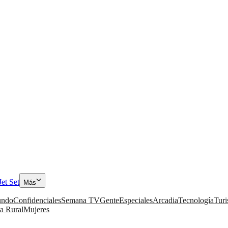
Jet Set
Más
ndo
Confidenciales
Semana TV
Gente
Especiales
Arcadia
Tecnología
Tur
a Rural
Mujeres