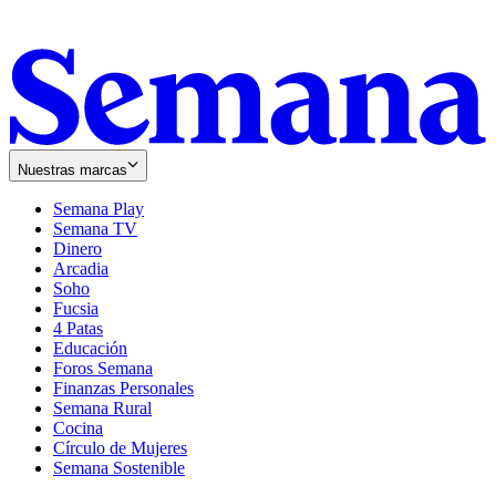
Nuestras marcas
Semana Play
Semana TV
Dinero
Arcadia
Soho
Opens
Fucsia
in
Opens
4 Patas
new
in
Educación
window
new
Foros Semana
window
Finanzas Personales
Semana Rural
Cocina
Círculo de Mujeres
Semana Sostenible