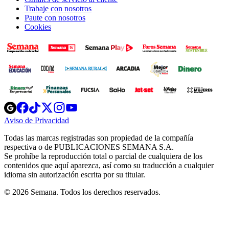
Trabaje con nosotros
Paute con nosotros
Cookies
Opens
Opens
Opens
Opens
Opens
in
in
in
in
in
Aviso de Privacidad
Opens
new
new
new
new
new
in
window
window
window
window
window
Todas las marcas registradas son propiedad de la compañía
new
respectiva o de PUBLICACIONES SEMANA S.A.
window
Se prohíbe la reproducción total o parcial de cualquiera de los
contenidos que aquí aparezca, así como su traducción a cualquier
idioma sin autorización escrita por su titular.
© 2026 Semana. Todos los derechos reservados.