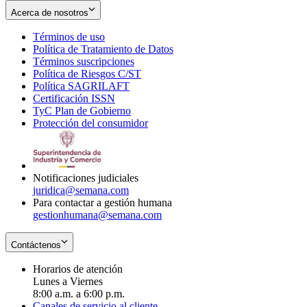
Acerca de nosotros
Términos de uso
Opens
Política de Tratamiento de Datos
in
Opens
Términos suscripciones
new
Opens
in
Política de Riesgos C/ST
window
in
Opens
new
Política SAGRILAFT
Opens
new
in
window
Certificación ISSN
Opens
in
window
new
TyC Plan de Gobierno
in
new
Opens
window
Protección del consumidor
new
window
in
Opens
window
new
in
window
new
window
Notificaciones judiciales
juridica@semana.com
Para contactar a gestión humana
gestionhumana@semana.com
Contáctenos
Horarios de atención
Lunes a Viernes
8:00 a.m. a 6:00 p.m.
Canales de servicio al cliente