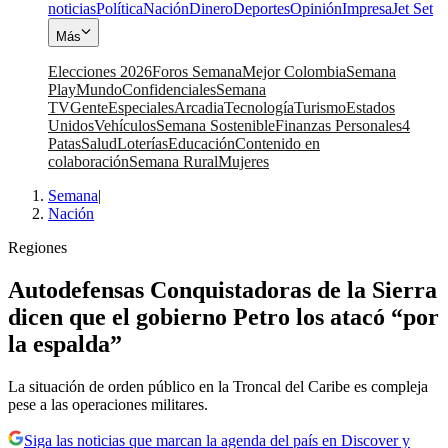
noticias
Política
Nación
Dinero
Deportes
Opinión
Impresa
Jet Set
Más
Elecciones 2026
Foros Semana
Mejor Colombia
Semana
Play
Mundo
Confidenciales
Semana
TV
Gente
Especiales
Arcadia
Tecnología
Turismo
Estados
Unidos
Vehículos
Semana Sostenible
Finanzas Personales
4
Patas
Salud
Loterías
Educación
Contenido en
colaboración
Semana Rural
Mujeres
Semana
|
Nación
Regiones
Autodefensas Conquistadoras de la Sierra
dicen que el gobierno Petro los atacó “por
la espalda”
La situación de orden público en la Troncal del Caribe es compleja
pese a las operaciones militares.
Siga las noticias que marcan la agenda del país en Discover y