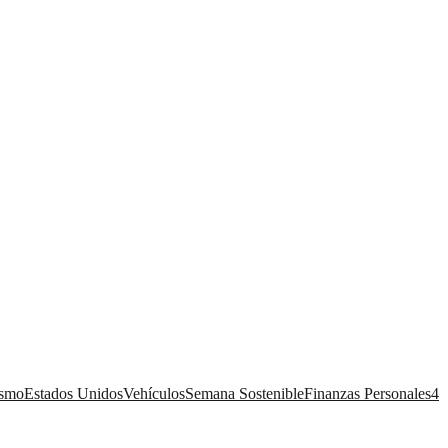
ismo
Estados Unidos
Vehículos
Semana Sostenible
Finanzas Personales
4