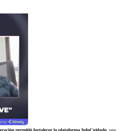
d by
operación permitió fortalecer la plataforma InfoCuidado
, una