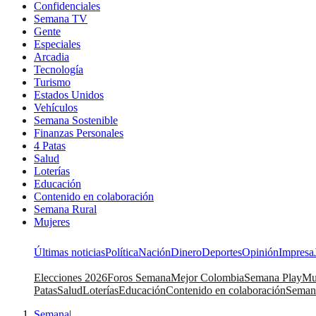
Confidenciales
Semana TV
Gente
Especiales
Arcadia
Tecnología
Turismo
Estados Unidos
Vehículos
Semana Sostenible
Finanzas Personales
4 Patas
Salud
Loterías
Educación
Contenido en colaboración
Semana Rural
Mujeres
Últimas noticias
Política
Nación
Dinero
Deportes
Opinión
Impresa
Elecciones 2026
Foros Semana
Mejor Colombia
Semana Play
Mu
Patas
Salud
Loterías
Educación
Contenido en colaboración
Seman
Semana
|