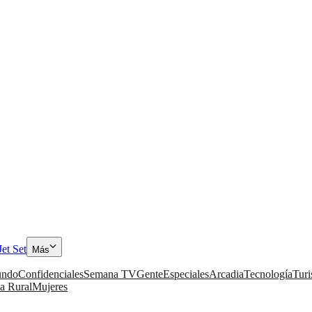
Jet Set
Más
ndo
Confidenciales
Semana TV
Gente
Especiales
Arcadia
Tecnología
Tur
a Rural
Mujeres