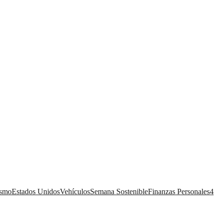
ismo
Estados Unidos
Vehículos
Semana Sostenible
Finanzas Personales
4