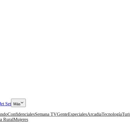
Jet Set
Más
ndo
Confidenciales
Semana TV
Gente
Especiales
Arcadia
Tecnología
Tur
a Rural
Mujeres