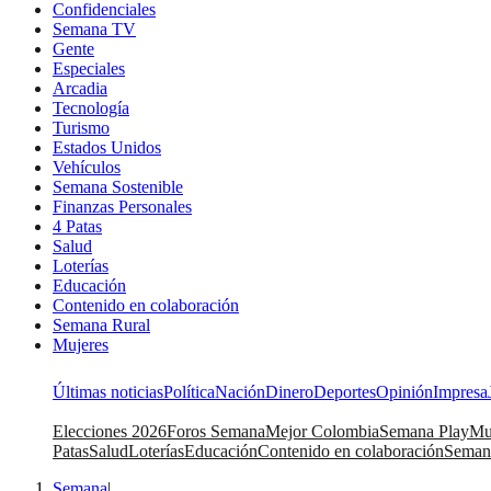
Confidenciales
Semana TV
Gente
Especiales
Arcadia
Tecnología
Turismo
Estados Unidos
Vehículos
Semana Sostenible
Finanzas Personales
4 Patas
Salud
Loterías
Educación
Contenido en colaboración
Semana Rural
Mujeres
Últimas noticias
Política
Nación
Dinero
Deportes
Opinión
Impresa
Elecciones 2026
Foros Semana
Mejor Colombia
Semana Play
Mu
Patas
Salud
Loterías
Educación
Contenido en colaboración
Seman
Semana
|