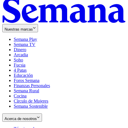
Nuestras marcas
Semana Play
Semana TV
Dinero
Arcadia
Soho
Opens
Fucsia
in
Opens
4 Patas
new
in
Educación
window
new
Foros Semana
window
Finanzas Personales
Semana Rural
Cocina
Círculo de Mujeres
Semana Sostenible
Acerca de nosotros