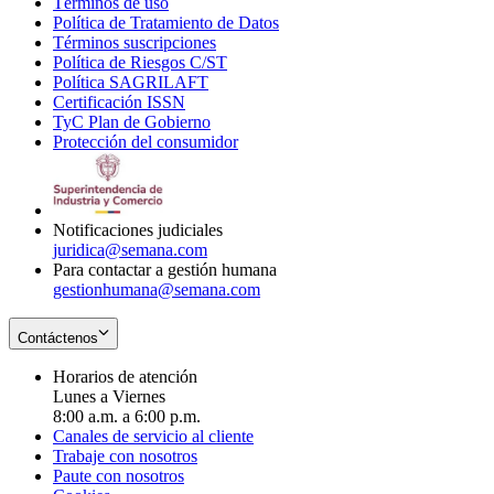
Términos de uso
Opens
Política de Tratamiento de Datos
in
Opens
Términos suscripciones
new
Opens
in
Política de Riesgos C/ST
window
in
Opens
new
Política SAGRILAFT
Opens
new
in
window
Certificación ISSN
Opens
in
window
new
TyC Plan de Gobierno
in
new
Opens
window
Protección del consumidor
new
window
in
Opens
window
new
in
window
new
window
Notificaciones judiciales
juridica@semana.com
Para contactar a gestión humana
gestionhumana@semana.com
Contáctenos
Horarios de atención
Lunes a Viernes
8:00 a.m. a 6:00 p.m.
Canales de servicio al cliente
Trabaje con nosotros
Paute con nosotros