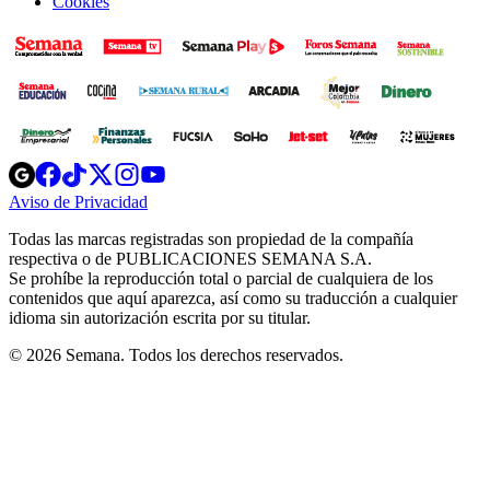
Cookies
Opens
Opens
Opens
Opens
Opens
in
in
in
in
in
Aviso de Privacidad
Opens
new
new
new
new
new
in
window
window
window
window
window
Todas las marcas registradas son propiedad de la compañía
new
respectiva o de PUBLICACIONES SEMANA S.A.
window
Se prohíbe la reproducción total o parcial de cualquiera de los
contenidos que aquí aparezca, así como su traducción a cualquier
idioma sin autorización escrita por su titular.
© 2026 Semana. Todos los derechos reservados.