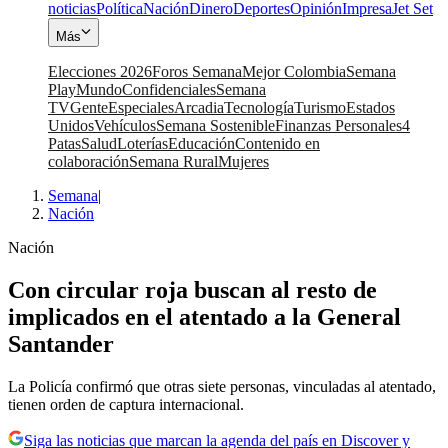
noticias
Política
Nación
Dinero
Deportes
Opinión
Impresa
Jet Set
Más
Elecciones 2026
Foros Semana
Mejor Colombia
Semana
Play
Mundo
Confidenciales
Semana
TV
Gente
Especiales
Arcadia
Tecnología
Turismo
Estados
Unidos
Vehículos
Semana Sostenible
Finanzas Personales
4
Patas
Salud
Loterías
Educación
Contenido en
colaboración
Semana Rural
Mujeres
Semana
|
Nación
Nación
Con circular roja buscan al resto de
implicados en el atentado a la General
Santander
La Policía confirmó que otras siete personas, vinculadas al atentado,
tienen orden de captura internacional.
Siga las noticias que marcan la agenda del país en Discover y