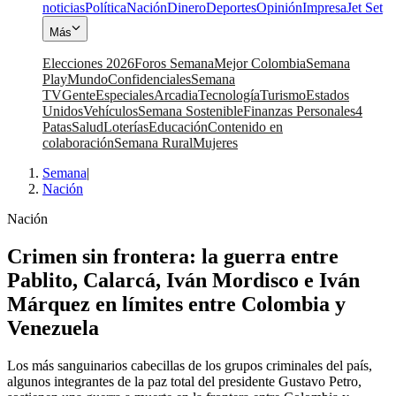
noticias
Política
Nación
Dinero
Deportes
Opinión
Impresa
Jet Set
Más
Elecciones 2026
Foros Semana
Mejor Colombia
Semana
Play
Mundo
Confidenciales
Semana
TV
Gente
Especiales
Arcadia
Tecnología
Turismo
Estados
Unidos
Vehículos
Semana Sostenible
Finanzas Personales
4
Patas
Salud
Loterías
Educación
Contenido en
colaboración
Semana Rural
Mujeres
Semana
|
Nación
Nación
Crimen sin frontera: la guerra entre
Pablito, Calarcá, Iván Mordisco e Iván
Márquez en límites entre Colombia y
Venezuela
Los más sanguinarios cabecillas de los grupos criminales del país,
algunos integrantes de la paz total del presidente Gustavo Petro,