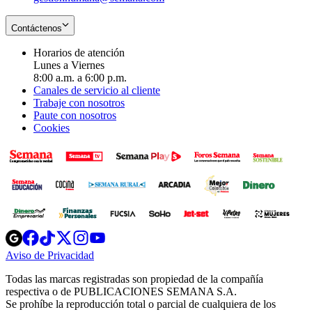
Contáctenos
Horarios de atención
Lunes a Viernes
8:00 a.m. a 6:00 p.m.
Canales de servicio al cliente
Trabaje con nosotros
Paute con nosotros
Cookies
Opens
Opens
Opens
Opens
Opens
in
in
in
in
in
Aviso de Privacidad
Opens
new
new
new
new
new
in
window
window
window
window
window
Todas las marcas registradas son propiedad de la compañía
new
respectiva o de PUBLICACIONES SEMANA S.A.
window
Se prohíbe la reproducción total o parcial de cualquiera de los