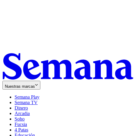
Nuestras marcas
Semana Play
Semana TV
Dinero
Arcadia
Soho
Opens
Fucsia
in
Opens
4 Patas
new
in
Educación
window
new