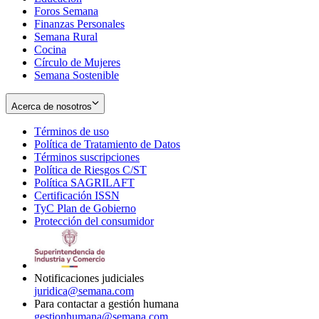
Foros Semana
window
Finanzas Personales
Semana Rural
Cocina
Círculo de Mujeres
Semana Sostenible
Acerca de nosotros
Términos de uso
Opens
Política de Tratamiento de Datos
in
Opens
Términos suscripciones
new
Opens
in
Política de Riesgos C/ST
window
in
Opens
new
Política SAGRILAFT
Opens
new
in
window
Certificación ISSN
Opens
in
window
new
TyC Plan de Gobierno
in
new
Opens
window
Protección del consumidor
new
window
in
Opens
window
new
in
window
new
window
Notificaciones judiciales
juridica@semana.com
Para contactar a gestión humana
gestionhumana@semana.com