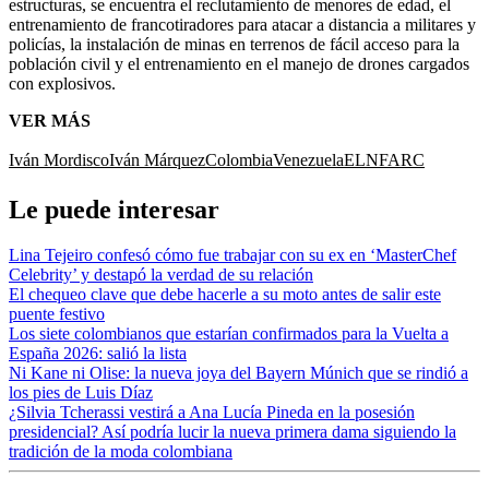
estructuras, se encuentra el reclutamiento de menores de edad, el
entrenamiento de francotiradores para atacar a distancia a militares y
policías, la instalación de minas en terrenos de fácil acceso para la
población civil y el entrenamiento en el manejo de drones cargados
con explosivos.
VER MÁS
Iván Mordisco
Iván Márquez
Colombia
Venezuela
ELN
FARC
Le puede interesar
Lina Tejeiro confesó cómo fue trabajar con su ex en ‘MasterChef
Celebrity’ y destapó la verdad de su relación
El chequeo clave que debe hacerle a su moto antes de salir este
puente festivo
Los siete colombianos que estarían confirmados para la Vuelta a
España 2026: salió la lista
Ni Kane ni Olise: la nueva joya del Bayern Múnich que se rindió a
los pies de Luis Díaz
¿Silvia Tcherassi vestirá a Ana Lucía Pineda en la posesión
presidencial? Así podría lucir la nueva primera dama siguiendo la
tradición de la moda colombiana