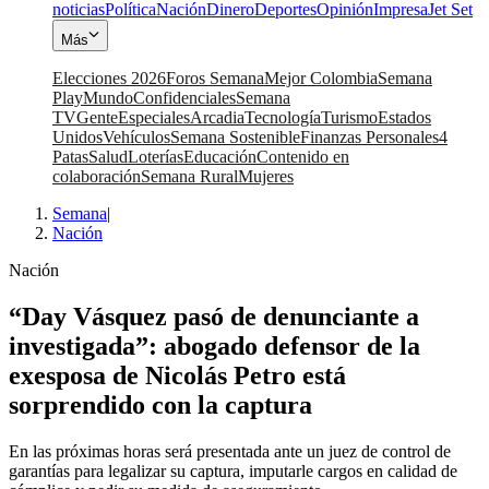
noticias
Política
Nación
Dinero
Deportes
Opinión
Impresa
Jet Set
Más
Elecciones 2026
Foros Semana
Mejor Colombia
Semana
Play
Mundo
Confidenciales
Semana
TV
Gente
Especiales
Arcadia
Tecnología
Turismo
Estados
Unidos
Vehículos
Semana Sostenible
Finanzas Personales
4
Patas
Salud
Loterías
Educación
Contenido en
colaboración
Semana Rural
Mujeres
Semana
|
Nación
Nación
“Day Vásquez pasó de denunciante a
investigada”: abogado defensor de la
exesposa de Nicolás Petro está
sorprendido con la captura
En las próximas horas será presentada ante un juez de control de
garantías para legalizar su captura, imputarle cargos en calidad de