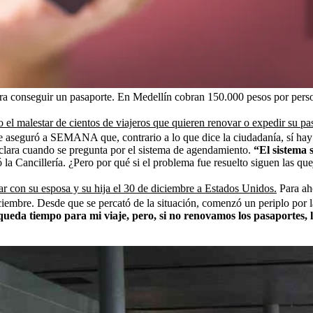
para conseguir un pasaporte. En Medellín cobran 150.000 pesos por pers
o el malestar de cientos de viajeros que quieren renovar o expedir su p
 le aseguró a SEMANA que, contrario a lo que dice la ciudadanía, sí hay
 clara cuando se pregunta por el sistema de agendamiento.
“El sistema 
 la Cancillería. ¿Pero por qué si el problema fue resuelto siguen las que
ar con su esposa y su hija el 30 de diciembre a Estados Unidos.
Para ah
iciembre. Desde que se percató de la situación, comenzó un periplo por 
queda tiempo para mi viaje, pero, si no renovamos los pasaportes, l