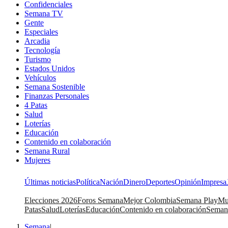
Confidenciales
Semana TV
Gente
Especiales
Arcadia
Tecnología
Turismo
Estados Unidos
Vehículos
Semana Sostenible
Finanzas Personales
4 Patas
Salud
Loterías
Educación
Contenido en colaboración
Semana Rural
Mujeres
Últimas noticias
Política
Nación
Dinero
Deportes
Opinión
Impresa
Elecciones 2026
Foros Semana
Mejor Colombia
Semana Play
Mu
Patas
Salud
Loterías
Educación
Contenido en colaboración
Seman
Semana
|