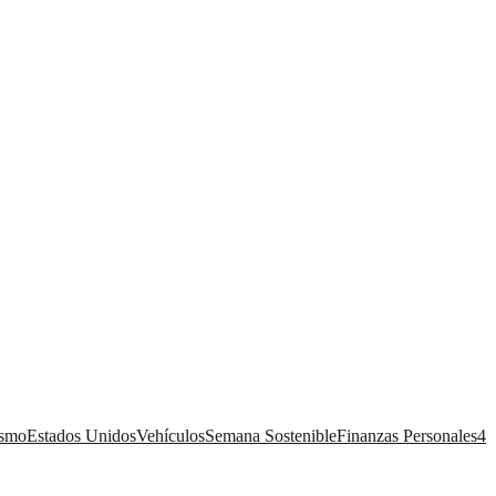
ismo
Estados Unidos
Vehículos
Semana Sostenible
Finanzas Personales
4