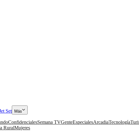
Jet Set
Más
ndo
Confidenciales
Semana TV
Gente
Especiales
Arcadia
Tecnología
Tur
a Rural
Mujeres