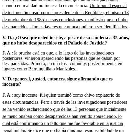
cuando en realidad no fue esa la circunstancia.
Un tribunal especial
de instrucción creado por el presidente de la República, el mismo 13
de noviembre de 1985, en sus conclusiones, manifestó que no hubo
desaparecidos, sino cadáveres que nunca pudieron ser identificados.
V. D.: ¿O sea que usted insiste, a pesar de su condena a 35 años,
que no hubo desaparecidos en el Palacio de Justicia?
J. A.:
la prueba está en que, a lo largo de las investigaciones
posteriores, vinieron apareciendo las personas que se daban por
desaparecidas. Primero, en una fosa común y, posteriormente, en
lugares como Barranquilla o Manizales.
V. D.: general, ¿usted, entonces, sigue afirmando que es
inocente?
J. A.:
soy inocente, fui quien terminó como chivo expiatorio de
estas circunstancias. Pero a través de las investigaciones posteriores
se ha venido esclareciendo que de las 13 personas que inicialmente
se mencionaban como desaparecidas han venido apareciendo, lo
cual está confirmando un fallo que me fue favorable en la justicia
penal militar.
Se dice que no había ninguna responsabilidad de mi