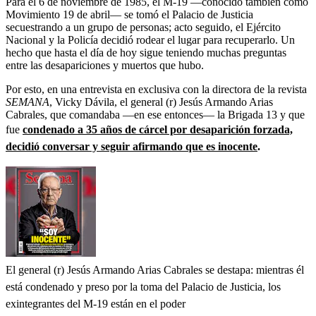
Para el 6 de noviembre de 1985, el M-19 ―conocido también como
Movimiento 19 de abril― se tomó el Palacio de Justicia
secuestrando a un grupo de personas; acto seguido, el Ejército
Nacional y la Policía decidió rodear el lugar para recuperarlo. Un
hecho que hasta el día de hoy sigue teniendo muchas preguntas
entre las desapariciones y muertos que hubo.
Por esto, en una entrevista en exclusiva con la directora de la revista
SEMANA
, Vicky Dávila, el general (r) Jesús Armando Arias
Cabrales, que comandaba ―en ese entonces― la Brigada 13 y que
fue
condenado a 35 años de cárcel por desaparición forzada,
decidió conversar y seguir afirmando que es inocente
.
El general (r) Jesús Armando Arias Cabrales se destapa: mientras él
está condenado y preso por la toma del Palacio de Justicia, los
exintegrantes del M-19 están en el poder