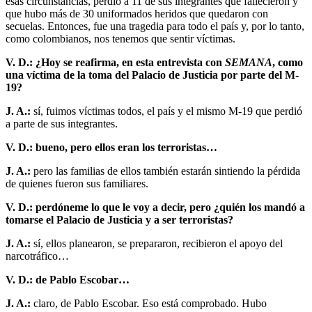
esas circunstancias, perdió a 11 de sus integrantes que fallecieron y
que hubo más de 30 uniformados heridos que quedaron con
secuelas. Entonces, fue una tragedia para todo el país y, por lo tanto,
como colombianos, nos tenemos que sentir víctimas.
V. D.: ¿Hoy se reafirma, en esta entrevista con
SEMANA
, como
una víctima de la toma del Palacio de Justicia por parte del M-
19?
J. A.:
sí, fuimos víctimas todos, el país y el mismo M-19 que perdió
a parte de sus integrantes.
V. D.: bueno, pero ellos eran los terroristas…
J. A.:
pero las familias de ellos también estarán sintiendo la pérdida
de quienes fueron sus familiares.
V. D.: perdóneme lo que le voy a decir, pero ¿quién los mandó a
tomarse el Palacio de Justicia y a ser terroristas?
J. A.:
sí, ellos planearon, se prepararon, recibieron el apoyo del
narcotráfico…
V. D.: de Pablo Escobar…
J. A.:
claro, de Pablo Escobar. Eso está comprobado. Hubo