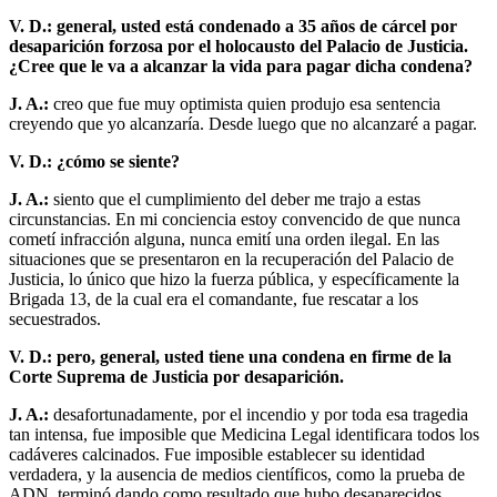
V. D.: general, usted está condenado a 35 años de cárcel por
desaparición forzosa por el holocausto del Palacio de Justicia.
¿Cree que le va a alcanzar la vida para pagar dicha condena?
J. A.:
creo que fue muy optimista quien produjo esa sentencia
creyendo que yo alcanzaría. Desde luego que no alcanzaré a pagar.
V. D.: ¿cómo se siente?
J. A.:
siento que el cumplimiento del deber me trajo a estas
circunstancias. En mi conciencia estoy convencido de que nunca
cometí infracción alguna, nunca emití una orden ilegal. En las
situaciones que se presentaron en la recuperación del Palacio de
Justicia, lo único que hizo la fuerza pública, y específicamente la
Brigada 13, de la cual era el comandante, fue rescatar a los
secuestrados.
V. D.: pero, general, usted tiene una condena en firme de la
Corte Suprema de Justicia por desaparición.
J. A.:
desafortunadamente, por el incendio y por toda esa tragedia
tan intensa, fue imposible que Medicina Legal identificara todos los
cadáveres calcinados. Fue imposible establecer su identidad
verdadera, y la ausencia de medios científicos, como la prueba de
ADN, terminó dando como resultado que hubo desaparecidos,