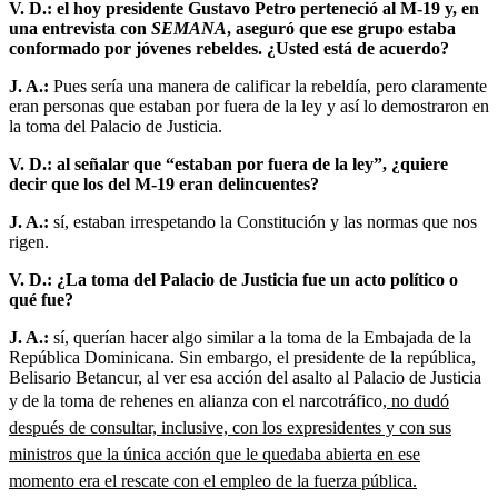
V. D.: el hoy presidente Gustavo Petro perteneció al M-19 y, en
una entrevista con
SEMANA
, aseguró que ese grupo estaba
conformado por jóvenes rebeldes. ¿Usted está de acuerdo?
J. A.:
Pues sería una manera de calificar la rebeldía, pero claramente
eran personas que estaban por fuera de la ley y así lo demostraron en
la toma del Palacio de Justicia.
V. D.: al señalar que “estaban por fuera de la ley”, ¿quiere
decir que los del M-19 eran delincuentes?
J. A.:
sí, estaban irrespetando la Constitución y las normas que nos
rigen.
V. D.: ¿La toma del Palacio de Justicia fue un acto político o
qué fue?
J. A.:
sí, querían hacer algo similar a la toma de la Embajada de la
República Dominicana. Sin embargo, el presidente de la república,
Belisario Betancur, al ver esa acción del asalto al Palacio de Justicia
y de la toma de rehenes en alianza con el narcotráfico,
no dudó
después de consultar, inclusive, con los expresidentes y con sus
ministros que la única acción que le quedaba abierta en ese
momento era el rescate con el empleo de la fuerza pública.