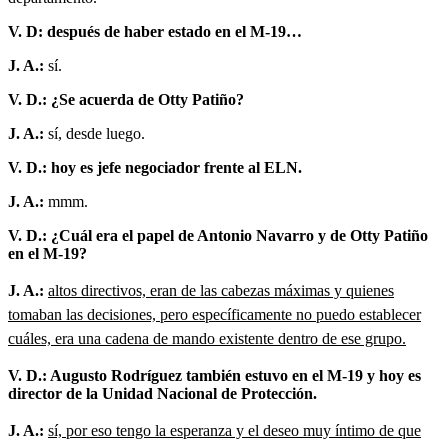
V. D: después de haber estado en el M-19…
J. A.:
sí.
V. D.: ¿Se acuerda de Otty Patiño?
J. A.:
sí, desde luego.
V. D.: hoy es jefe negociador frente al ELN.
J. A.:
mmm.
V. D.: ¿Cuál era el papel de Antonio Navarro y de Otty Patiño
en el M-19?
J. A.:
altos directivos, eran de las cabezas máximas y quienes
tomaban las decisiones, pero específicamente no puedo establecer
cuáles, era una cadena de mando existente dentro de ese grupo.
V. D.: Augusto Rodríguez también estuvo en el M-19 y hoy es
director de la Unidad Nacional de Protección.
J. A.:
sí, por eso tengo la esperanza y el deseo muy íntimo de que