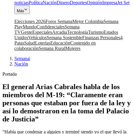
noticias
Política
Nación
Dinero
Deportes
Opinión
Impresa
Jet Set
Más
Elecciones 2026
Foros Semana
Mejor Colombia
Semana
Play
Mundo
Confidenciales
Semana
TV
Gente
Especiales
Arcadia
Tecnología
Turismo
Estados
Unidos
Vehículos
Semana Sostenible
Finanzas Personales
4
Patas
Salud
Loterías
Educación
Contenido en
colaboración
Semana Rural
Mujeres
Semana
|
Nación
Portada
El general Arias Cabrales habla de los
miembros del M-19: “Claramente eran
personas que estaban por fuera de la ley y
así lo demostraron en la toma del Palacio
de Justicia”
“Había que condenar a alguien y terminé siendo yo el que llevó la