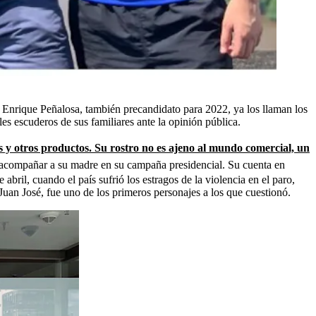
á Enrique Peñalosa, también precandidato para 2022, ya los llaman los
es escuderos de sus familiares ante la opinión pública.
tas y otros productos. Su rostro no es ajeno al mundo comercial, un
y acompañar a su madre en su campaña presidencial. Su cuenta en
bril, cuando el país sufrió los estragos de la violencia en el paro,
Juan José, fue uno de los primeros personajes a los que cuestionó.