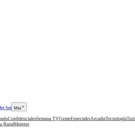
Jet Set
Más
ndo
Confidenciales
Semana TV
Gente
Especiales
Arcadia
Tecnología
Tur
a Rural
Mujeres