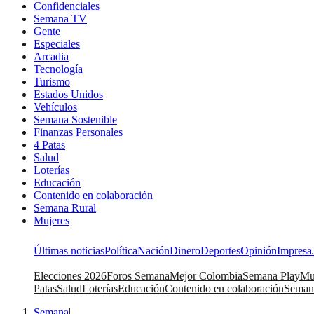
Confidenciales
Semana TV
Gente
Especiales
Arcadia
Tecnología
Turismo
Estados Unidos
Vehículos
Semana Sostenible
Finanzas Personales
4 Patas
Salud
Loterías
Educación
Contenido en colaboración
Semana Rural
Mujeres
Últimas noticias
Política
Nación
Dinero
Deportes
Opinión
Impresa
Elecciones 2026
Foros Semana
Mejor Colombia
Semana Play
Mu
Patas
Salud
Loterías
Educación
Contenido en colaboración
Seman
Semana
|