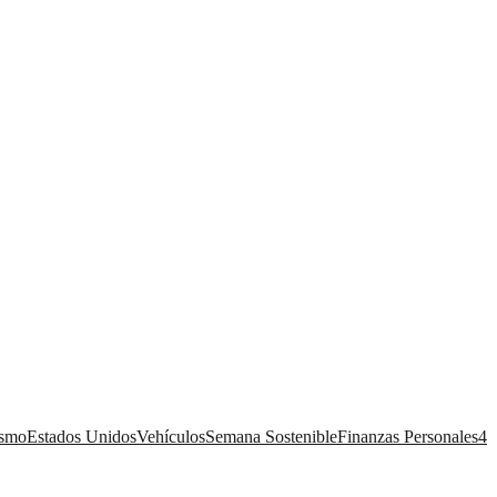
ismo
Estados Unidos
Vehículos
Semana Sostenible
Finanzas Personales
4