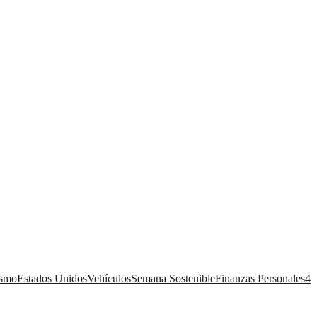
ismo
Estados Unidos
Vehículos
Semana Sostenible
Finanzas Personales
4