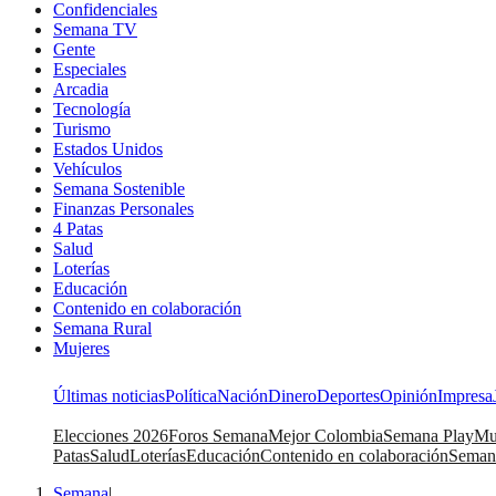
Confidenciales
Semana TV
Gente
Especiales
Arcadia
Tecnología
Turismo
Estados Unidos
Vehículos
Semana Sostenible
Finanzas Personales
4 Patas
Salud
Loterías
Educación
Contenido en colaboración
Semana Rural
Mujeres
Últimas noticias
Política
Nación
Dinero
Deportes
Opinión
Impresa
Elecciones 2026
Foros Semana
Mejor Colombia
Semana Play
Mu
Patas
Salud
Loterías
Educación
Contenido en colaboración
Seman
Semana
|