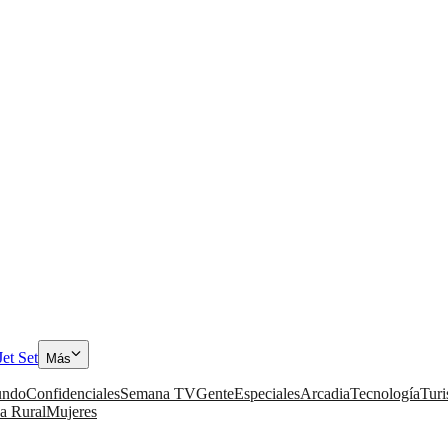
Jet Set
Más
ndo
Confidenciales
Semana TV
Gente
Especiales
Arcadia
Tecnología
Tur
a Rural
Mujeres