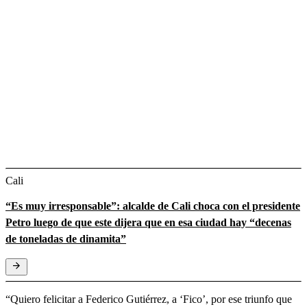
Cali
“Es muy irresponsable”: alcalde de Cali choca con el presidente
Petro luego de que este dijera que en esa ciudad hay “decenas
de toneladas de dinamita”
“Quiero felicitar a Federico Gutiérrez, a ‘Fico’, por ese triunfo que