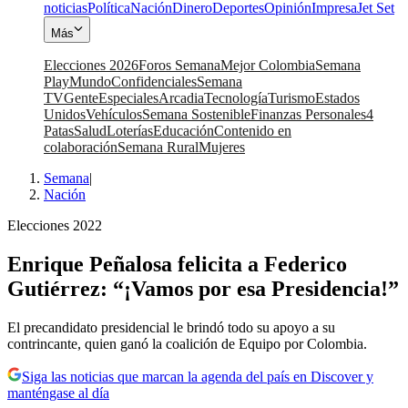
noticias
Política
Nación
Dinero
Deportes
Opinión
Impresa
Jet Set
Más
Elecciones 2026
Foros Semana
Mejor Colombia
Semana
Play
Mundo
Confidenciales
Semana
TV
Gente
Especiales
Arcadia
Tecnología
Turismo
Estados
Unidos
Vehículos
Semana Sostenible
Finanzas Personales
4
Patas
Salud
Loterías
Educación
Contenido en
colaboración
Semana Rural
Mujeres
Semana
|
Nación
Elecciones 2022
Enrique Peñalosa felicita a Federico
Gutiérrez: “¡Vamos por esa Presidencia!”
El precandidato presidencial le brindó todo su apoyo a su
contrincante, quien ganó la coalición de Equipo por Colombia.
Siga las noticias que marcan la agenda del país en Discover y
manténgase al día