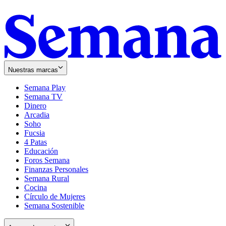
Nuestras marcas
Semana Play
Semana TV
Dinero
Arcadia
Soho
Opens
Fucsia
in
Opens
4 Patas
new
in
Educación
window
new
Foros Semana
window
Finanzas Personales
Semana Rural
Cocina
Círculo de Mujeres
Semana Sostenible