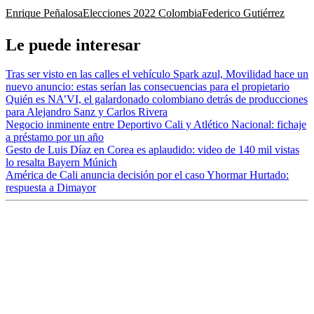
Enrique Peñalosa
Elecciones 2022 Colombia
Federico Gutiérrez
Le puede interesar
Tras ser visto en las calles el vehículo Spark azul, Movilidad hace un
nuevo anuncio: estas serían las consecuencias para el propietario
Quién es NA’VI, el galardonado colombiano detrás de producciones
para Alejandro Sanz y Carlos Rivera
Negocio inminente entre Deportivo Cali y Atlético Nacional: fichaje
a préstamo por un año
Gesto de Luis Díaz en Corea es aplaudido: video de 140 mil vistas
lo resalta Bayern Múnich
América de Cali anuncia decisión por el caso Yhormar Hurtado:
respuesta a Dimayor