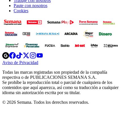
Trabaje con nosotros
Paute con nosotros
Cookies
Opens
Opens
Opens
Opens
Opens
in
in
in
in
in
Aviso de Privacidad
Opens
new
new
new
new
new
in
window
window
window
window
window
Todas las marcas registradas son propiedad de la compañía
new
respectiva o de PUBLICACIONES SEMANA S.A.
window
Se prohíbe la reproducción total o parcial de cualquiera de los
contenidos que aquí aparezca, así como su traducción a cualquier
idioma sin autorización escrita por su titular.
© 2026 Semana. Todos los derechos reservados.