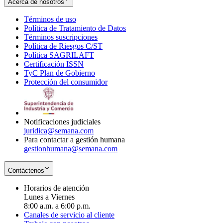
Acerca de nosotros
Términos de uso
Opens
Política de Tratamiento de Datos
in
Opens
Términos suscripciones
new
Opens
in
Política de Riesgos C/ST
window
in
Opens
new
Política SAGRILAFT
Opens
new
in
window
Certificación ISSN
Opens
in
window
new
TyC Plan de Gobierno
in
new
Opens
window
Protección del consumidor
new
window
in
Opens
window
new
in
window
new
window
Notificaciones judiciales
juridica@semana.com
Para contactar a gestión humana
gestionhumana@semana.com
Contáctenos
Horarios de atención
Lunes a Viernes
8:00 a.m. a 6:00 p.m.
Canales de servicio al cliente