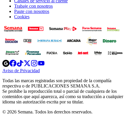
Canales de servicio al cliente
Trabaje con nosotros
Paute con nosotros
Cookies
Opens
Opens
Opens
Opens
Opens
in
in
in
in
in
Aviso de Privacidad
Opens
new
new
new
new
new
in
window
window
window
window
window
Todas las marcas registradas son propiedad de la compañía
new
respectiva o de PUBLICACIONES SEMANA S.A.
window
Se prohíbe la reproducción total o parcial de cualquiera de los
contenidos que aquí aparezca, así como su traducción a cualquier
idioma sin autorización escrita por su titular.
© 2026 Semana. Todos los derechos reservados.