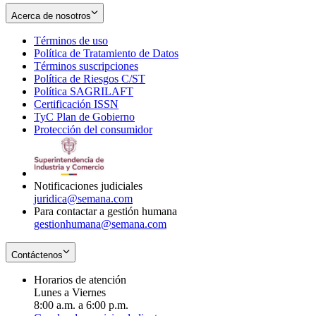
Acerca de nosotros
Términos de uso
Opens
Política de Tratamiento de Datos
in
Opens
Términos suscripciones
new
Opens
in
Política de Riesgos C/ST
window
in
Opens
new
Política SAGRILAFT
Opens
new
in
window
Certificación ISSN
Opens
in
window
new
TyC Plan de Gobierno
in
new
Opens
window
Protección del consumidor
new
window
in
Opens
window
new
in
window
new
window
Notificaciones judiciales
juridica@semana.com
Para contactar a gestión humana
gestionhumana@semana.com
Contáctenos
Horarios de atención
Lunes a Viernes
8:00 a.m. a 6:00 p.m.