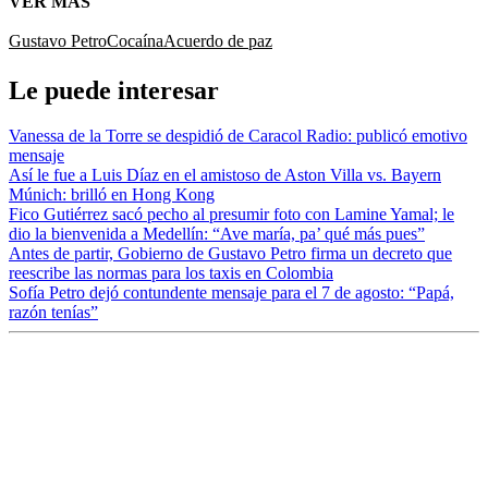
VER MÁS
Gustavo Petro
Cocaína
Acuerdo de paz
Le puede interesar
Vanessa de la Torre se despidió de Caracol Radio: publicó emotivo
mensaje
Así le fue a Luis Díaz en el amistoso de Aston Villa vs. Bayern
Múnich: brilló en Hong Kong
Fico Gutiérrez sacó pecho al presumir foto con Lamine Yamal; le
dio la bienvenida a Medellín: “Ave maría, pa’ qué más pues”
Antes de partir, Gobierno de Gustavo Petro firma un decreto que
reescribe las normas para los taxis en Colombia
Sofía Petro dejó contundente mensaje para el 7 de agosto: “Papá,
razón tenías”