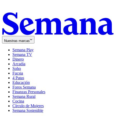
Nuestras marcas
Semana Play
Semana TV
Dinero
Arcadia
Soho
Opens
Fucsia
in
Opens
4 Patas
new
in
Educación
window
new
Foros Semana
window
Finanzas Personales
Semana Rural
Cocina
Círculo de Mujeres
Semana Sostenible