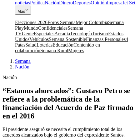
noticias
Política
Nación
Dinero
Deportes
Opinión
Impresa
Jet Set
Más
Elecciones 2026
Foros Semana
Mejor Colombia
Semana
Play
Mundo
Confidenciales
Semana
TV
Gente
Especiales
Arcadia
Tecnología
Turismo
Estados
Unidos
Vehículos
Semana Sostenible
Finanzas Personales
4
Patas
Salud
Loterías
Educación
Contenido en
colaboración
Semana Rural
Mujeres
Semana
|
Nación
Nación
“Estamos ahorcados”: Gustavo Petro se
refiere a la problemática de la
financiación del Acuerdo de Paz firmado
en el 2016
El presidente aseguró se necesita el cumplimiento total de los
acuerdos alcanzados bajo el gobierno del expresidente Santos.