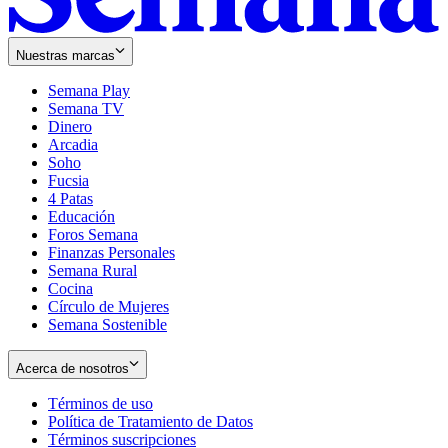
Nuestras marcas
Semana Play
Semana TV
Dinero
Arcadia
Soho
Opens
Fucsia
in
Opens
4 Patas
new
in
Educación
window
new
Foros Semana
window
Finanzas Personales
Semana Rural
Cocina
Círculo de Mujeres
Semana Sostenible
Acerca de nosotros
Términos de uso
Opens
Política de Tratamiento de Datos
in
Opens
Términos suscripciones
new
Opens
in