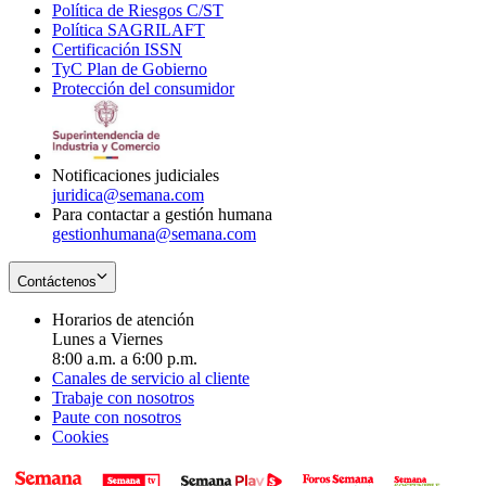
Política de Riesgos C/ST
window
in
Opens
new
Política SAGRILAFT
Opens
new
in
window
Certificación ISSN
Opens
in
window
new
TyC Plan de Gobierno
in
new
Opens
window
Protección del consumidor
new
window
in
Opens
window
new
in
window
new
window
Notificaciones judiciales
juridica@semana.com
Para contactar a gestión humana
gestionhumana@semana.com
Contáctenos
Horarios de atención
Lunes a Viernes
8:00 a.m. a 6:00 p.m.
Canales de servicio al cliente
Trabaje con nosotros
Paute con nosotros
Cookies