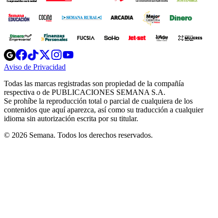
Opens
Opens
Opens
Opens
Opens
in
in
in
in
in
Aviso de Privacidad
Opens
new
new
new
new
new
in
window
window
window
window
window
Todas las marcas registradas son propiedad de la compañía
new
respectiva o de PUBLICACIONES SEMANA S.A.
window
Se prohíbe la reproducción total o parcial de cualquiera de los
contenidos que aquí aparezca, así como su traducción a cualquier
idioma sin autorización escrita por su titular.
© 2026 Semana. Todos los derechos reservados.