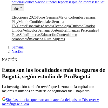
noticias
Política
Nación
Dinero
Deportes
Opinión
Impresa
Jet Set
Más
Elecciones 2026
Foros Semana
Mejor Colombia
Semana
Play
Mundo
Confidenciales
Semana
TV
Gente
Especiales
Arcadia
Tecnología
Turismo
Estados
Unidos
Vehículos
Semana Sostenible
Finanzas Personales
4
Patas
Salud
Loterías
Educación
Contenido en
colaboración
Semana Rural
Mujeres
Semana
|
Nación
NACIÓN
Estas son las localidades más inseguras de
Bogotá, según estudio de ProBogotá
La investigación también reveló que la zona de la capital con
mejores resultados en materia de seguridad fue Chapinero.
Siga las noticias que marcan la agenda del país en Discover y
manténgase al día