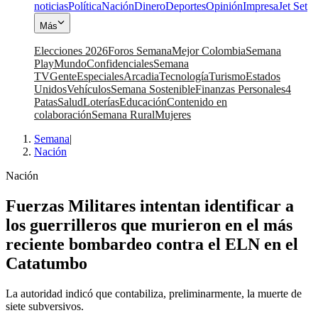
noticias
Política
Nación
Dinero
Deportes
Opinión
Impresa
Jet Set
Más
Elecciones 2026
Foros Semana
Mejor Colombia
Semana
Play
Mundo
Confidenciales
Semana
TV
Gente
Especiales
Arcadia
Tecnología
Turismo
Estados
Unidos
Vehículos
Semana Sostenible
Finanzas Personales
4
Patas
Salud
Loterías
Educación
Contenido en
colaboración
Semana Rural
Mujeres
Semana
|
Nación
Nación
Fuerzas Militares intentan identificar a
los guerrilleros que murieron en el más
reciente bombardeo contra el ELN en el
Catatumbo
La autoridad indicó que contabiliza, preliminarmente, la muerte de
siete subversivos.