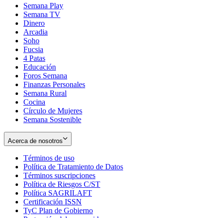
Semana Play
Semana TV
Dinero
Arcadia
Soho
Opens
Fucsia
in
Opens
4 Patas
new
in
Educación
window
new
Foros Semana
window
Finanzas Personales
Semana Rural
Cocina
Círculo de Mujeres
Semana Sostenible
Acerca de nosotros
Términos de uso
Opens
Política de Tratamiento de Datos
in
Opens
Términos suscripciones
new
Opens
in
Política de Riesgos C/ST
window
in
Opens
new
Política SAGRILAFT
Opens
new
in
window
Certificación ISSN
Opens
in
window
new
TyC Plan de Gobierno
in
new
Opens
window