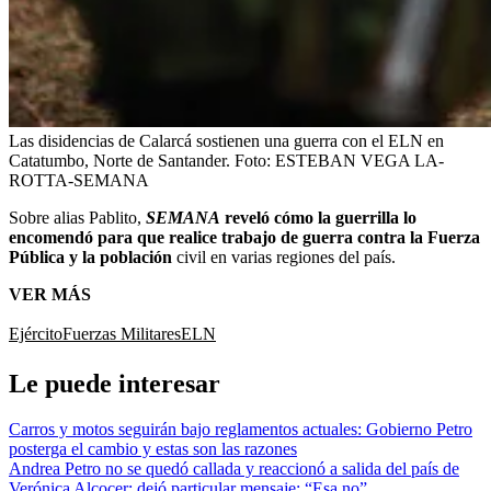
Las disidencias de Calarcá sostienen una guerra con el ELN en
Catatumbo, Norte de Santander.
Foto:
ESTEBAN VEGA LA-
ROTTA-SEMANA
Sobre alias Pablito,
SEMANA
reveló cómo la guerrilla lo
encomendó para que realice trabajo de guerra contra la Fuerza
Pública y la población
civil en varias regiones del país.
VER MÁS
Ejército
Fuerzas Militares
ELN
Le puede interesar
Carros y motos seguirán bajo reglamentos actuales: Gobierno Petro
posterga el cambio y estas son las razones
Andrea Petro no se quedó callada y reaccionó a salida del país de
Verónica Alcocer; dejó particular mensaje: “Esa no”