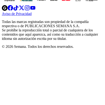
Opens
Opens
Opens
Opens
Opens
in
in
in
in
in
Aviso de Privacidad
Opens
new
new
new
new
new
in
window
window
window
window
window
Todas las marcas registradas son propiedad de la compañía
new
respectiva o de PUBLICACIONES SEMANA S.A.
window
Se prohíbe la reproducción total o parcial de cualquiera de los
contenidos que aquí aparezca, así como su traducción a cualquier
idioma sin autorización escrita por su titular.
© 2026 Semana. Todos los derechos reservados.