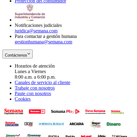
Protección del consumidor
new
window
in
Opens
window
new
in
window
new
window
Notificaciones judiciales
juridica@semana.com
Para contactar a gestión humana
gestionhumana@semana.com
Contáctenos
Horarios de atención
Lunes a Viernes
8:00 a.m. a 6:00 p.m.
Canales de servicio al cliente
Trabaje con nosotros
Paute con nosotros
Cookies