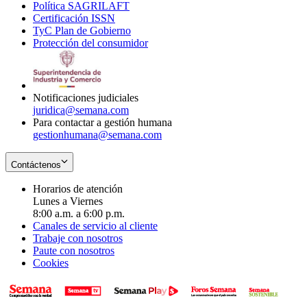
Política SAGRILAFT
Opens
new
in
window
Certificación ISSN
Opens
in
window
new
TyC Plan de Gobierno
in
new
Opens
window
Protección del consumidor
new
window
in
Opens
window
new
in
window
new
window
Notificaciones judiciales
juridica@semana.com
Para contactar a gestión humana
gestionhumana@semana.com
Contáctenos
Horarios de atención
Lunes a Viernes
8:00 a.m. a 6:00 p.m.
Canales de servicio al cliente
Trabaje con nosotros
Paute con nosotros
Cookies