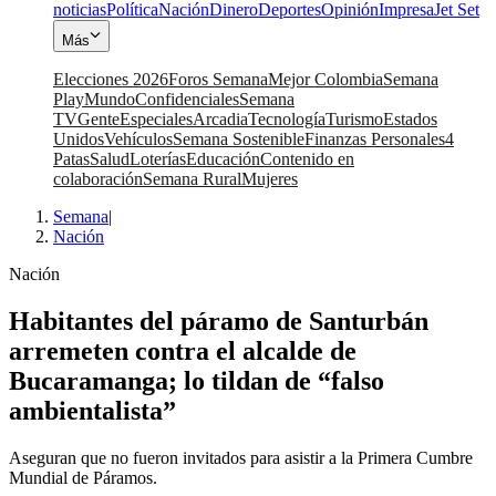
noticias
Política
Nación
Dinero
Deportes
Opinión
Impresa
Jet Set
Más
Elecciones 2026
Foros Semana
Mejor Colombia
Semana
Play
Mundo
Confidenciales
Semana
TV
Gente
Especiales
Arcadia
Tecnología
Turismo
Estados
Unidos
Vehículos
Semana Sostenible
Finanzas Personales
4
Patas
Salud
Loterías
Educación
Contenido en
colaboración
Semana Rural
Mujeres
Semana
|
Nación
Nación
Habitantes del páramo de Santurbán
arremeten contra el alcalde de
Bucaramanga; lo tildan de “falso
ambientalista”
Aseguran que no fueron invitados para asistir a la Primera Cumbre
Mundial de Páramos.