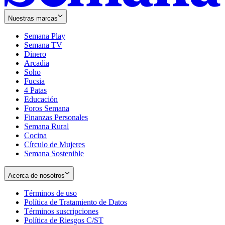
Nuestras marcas
Semana Play
Semana TV
Dinero
Arcadia
Soho
Opens
Fucsia
in
Opens
4 Patas
new
in
Educación
window
new
Foros Semana
window
Finanzas Personales
Semana Rural
Cocina
Círculo de Mujeres
Semana Sostenible
Acerca de nosotros
Términos de uso
Opens
Política de Tratamiento de Datos
in
Opens
Términos suscripciones
new
Opens
in
Política de Riesgos C/ST
window
in
Opens
new