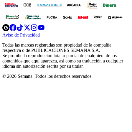
Opens
Opens
Opens
Opens
Opens
in
in
in
in
in
Aviso de Privacidad
Opens
new
new
new
new
new
in
window
window
window
window
window
Todas las marcas registradas son propiedad de la compañía
new
respectiva o de PUBLICACIONES SEMANA S.A.
window
Se prohíbe la reproducción total o parcial de cualquiera de los
contenidos que aquí aparezca, así como su traducción a cualquier
idioma sin autorización escrita por su titular.
© 2026 Semana. Todos los derechos reservados.