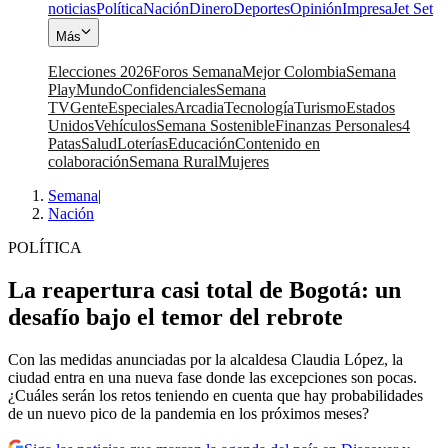
noticias
Política
Nación
Dinero
Deportes
Opinión
Impresa
Jet Set
Más
Elecciones 2026
Foros Semana
Mejor Colombia
Semana
Play
Mundo
Confidenciales
Semana
TV
Gente
Especiales
Arcadia
Tecnología
Turismo
Estados
Unidos
Vehículos
Semana Sostenible
Finanzas Personales
4
Patas
Salud
Loterías
Educación
Contenido en
colaboración
Semana Rural
Mujeres
Semana
|
Nación
POLÍTICA
La reapertura casi total de Bogotá: un
desafío bajo el temor del rebrote
Con las medidas anunciadas por la alcaldesa Claudia López, la
ciudad entra en una nueva fase donde las excepciones son pocas.
¿Cuáles serán los retos teniendo en cuenta que hay probabilidades
de un nuevo pico de la pandemia en los próximos meses?