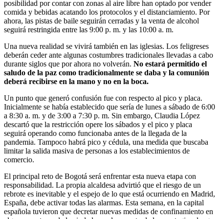
posibilidad por contar con zonas al aire libre han optado por vender
comida y bebidas acatando los protocolos y el distanciamiento. Por
ahora, las pistas de baile seguirán cerradas y la venta de alcohol
seguirá restringida entre las 9:00 p. m. y las 10:00 a. m.
Una nueva realidad se vivirá también en las iglesias. Los feligreses
deberán ceder ante algunas costumbres tradicionales llevadas a cabo
durante siglos que por ahora no volverán.
No estará permitido el
saludo de la paz como tradicionalmente se daba y la comunión
deberá recibirse en la mano y no en la boca.
Un punto que generó confusión fue con respecto al pico y placa.
Inicialmente se había establecido que sería de lunes a sábado de 6:00
a 8:30 a. m. y de 3:00 a 7:30 p. m. Sin embargo, Claudia López
descartó que la restricción opere los sábados y el pico y placa
seguirá operando como funcionaba antes de la llegada de la
pandemia. Tampoco habrá pico y cédula, una medida que buscaba
limitar la salida masiva de personas a los establecimientos de
comercio.
El principal reto de Bogotá será enfrentar esta nueva etapa con
responsabilidad. La propia alcaldesa advirtió que el riesgo de un
rebrote es inevitable y el espejo de lo que está ocurriendo en Madrid,
España, debe activar todas las alarmas. Esta semana, en la capital
española tuvieron que decretar nuevas medidas de confinamiento en