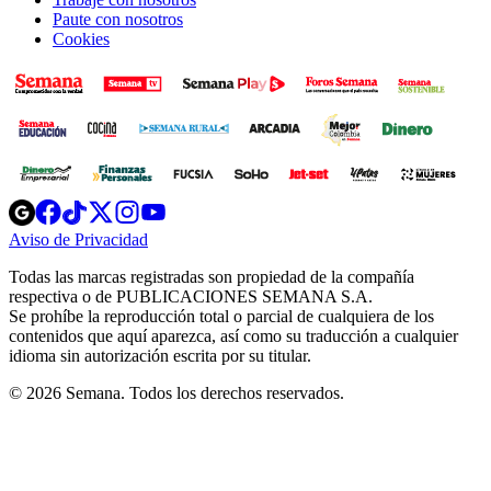
Paute con nosotros
Cookies
Opens
Opens
Opens
Opens
Opens
in
in
in
in
in
Aviso de Privacidad
Opens
new
new
new
new
new
in
window
window
window
window
window
Todas las marcas registradas son propiedad de la compañía
new
respectiva o de PUBLICACIONES SEMANA S.A.
window
Se prohíbe la reproducción total o parcial de cualquiera de los
contenidos que aquí aparezca, así como su traducción a cualquier
idioma sin autorización escrita por su titular.
© 2026 Semana. Todos los derechos reservados.