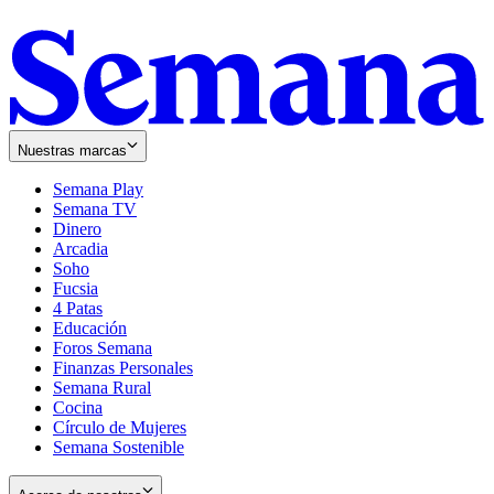
Nuestras marcas
Semana Play
Semana TV
Dinero
Arcadia
Soho
Opens
Fucsia
in
Opens
4 Patas
new
in
Educación
window
new
Foros Semana
window
Finanzas Personales
Semana Rural
Cocina
Círculo de Mujeres
Semana Sostenible