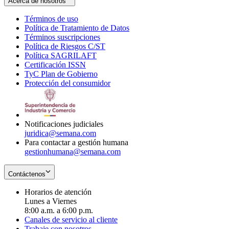
Acerca de nosotros
Términos de uso
Opens
Política de Tratamiento de Datos
in
Opens
Términos suscripciones
new
Opens
in
Política de Riesgos C/ST
window
in
Opens
new
Política SAGRILAFT
Opens
new
in
window
Certificación ISSN
Opens
in
window
new
TyC Plan de Gobierno
in
new
Opens
window
Protección del consumidor
new
window
in
Opens
window
new
in
window
new
window
Notificaciones judiciales
juridica@semana.com
Para contactar a gestión humana
gestionhumana@semana.com
Contáctenos
Horarios de atención
Lunes a Viernes
8:00 a.m. a 6:00 p.m.
Canales de servicio al cliente
Trabaje con nosotros