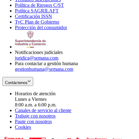
Política de Riesgos C/ST
window
in
Opens
new
Política SAGRILAFT
Opens
new
in
window
Certificación ISSN
Opens
in
window
new
TyC Plan de Gobierno
in
new
Opens
window
Protección del consumidor
new
window
in
Opens
window
new
in
window
new
window
Notificaciones judiciales
juridica@semana.com
Para contactar a gestión humana
gestionhumana@semana.com
Contáctenos
Horarios de atención
Lunes a Viernes
8:00 a.m. a 6:00 p.m.
Canales de servicio al cliente
Trabaje con nosotros
Paute con nosotros
Cookies