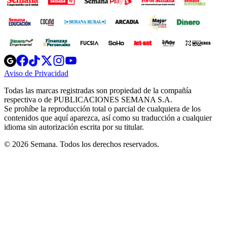
Opens
Opens
Opens
Opens
Opens
in
in
in
in
in
Aviso de Privacidad
Opens
new
new
new
new
new
in
window
window
window
window
window
Todas las marcas registradas son propiedad de la compañía
new
respectiva o de PUBLICACIONES SEMANA S.A.
window
Se prohíbe la reproducción total o parcial de cualquiera de los
contenidos que aquí aparezca, así como su traducción a cualquier
idioma sin autorización escrita por su titular.
© 2026 Semana. Todos los derechos reservados.