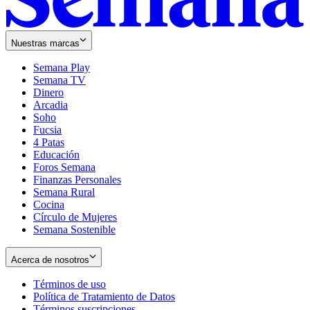
Nuestras marcas
Semana Play
Semana TV
Dinero
Arcadia
Soho
Opens
Fucsia
in
Opens
4 Patas
new
in
Educación
window
new
Foros Semana
window
Finanzas Personales
Semana Rural
Cocina
Círculo de Mujeres
Semana Sostenible
Acerca de nosotros
Términos de uso
Opens
Política de Tratamiento de Datos
in
Opens
Términos suscripciones
new
Opens
in