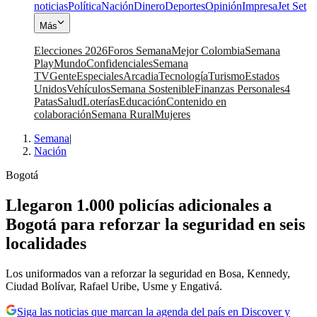
noticias
Política
Nación
Dinero
Deportes
Opinión
Impresa
Jet Set
Más
Elecciones 2026
Foros Semana
Mejor Colombia
Semana
Play
Mundo
Confidenciales
Semana
TV
Gente
Especiales
Arcadia
Tecnología
Turismo
Estados
Unidos
Vehículos
Semana Sostenible
Finanzas Personales
4
Patas
Salud
Loterías
Educación
Contenido en
colaboración
Semana Rural
Mujeres
Semana
|
Nación
Bogotá
Llegaron 1.000 policías adicionales a
Bogotá para reforzar la seguridad en seis
localidades
Los uniformados van a reforzar la seguridad en Bosa, Kennedy,
Ciudad Bolívar, Rafael Uribe, Usme y Engativá.
Siga las noticias que marcan la agenda del país en Discover y