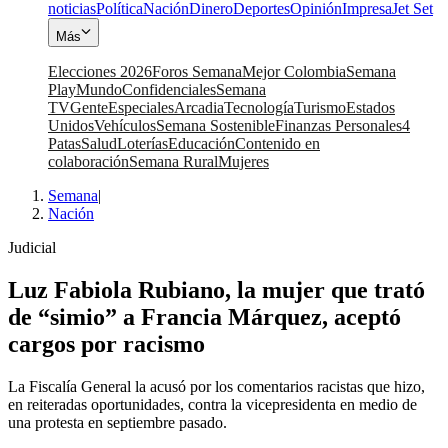
noticias
Política
Nación
Dinero
Deportes
Opinión
Impresa
Jet Set
Más
Elecciones 2026
Foros Semana
Mejor Colombia
Semana
Play
Mundo
Confidenciales
Semana
TV
Gente
Especiales
Arcadia
Tecnología
Turismo
Estados
Unidos
Vehículos
Semana Sostenible
Finanzas Personales
4
Patas
Salud
Loterías
Educación
Contenido en
colaboración
Semana Rural
Mujeres
Semana
|
Nación
Judicial
Luz Fabiola Rubiano, la mujer que trató
de “simio” a Francia Márquez, aceptó
cargos por racismo
La Fiscalía General la acusó por los comentarios racistas que hizo,
en reiteradas oportunidades, contra la vicepresidenta en medio de
una protesta en septiembre pasado.