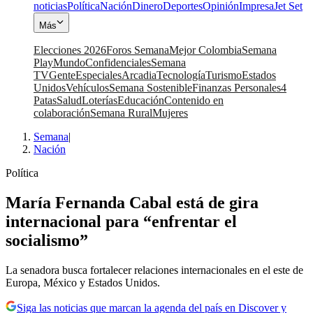
noticias
Política
Nación
Dinero
Deportes
Opinión
Impresa
Jet Set
Más
Elecciones 2026
Foros Semana
Mejor Colombia
Semana
Play
Mundo
Confidenciales
Semana
TV
Gente
Especiales
Arcadia
Tecnología
Turismo
Estados
Unidos
Vehículos
Semana Sostenible
Finanzas Personales
4
Patas
Salud
Loterías
Educación
Contenido en
colaboración
Semana Rural
Mujeres
Semana
|
Nación
Política
María Fernanda Cabal está de gira
internacional para “enfrentar el
socialismo”
La senadora busca fortalecer relaciones internacionales en el este de
Europa, México y Estados Unidos.
Siga las noticias que marcan la agenda del país en Discover y