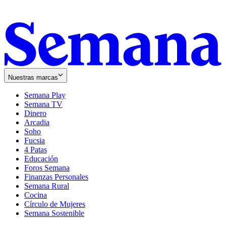
Nuestras marcas
Semana Play
Semana TV
Dinero
Arcadia
Soho
Opens
Fucsia
in
Opens
4 Patas
new
in
Educación
window
new
Foros Semana
window
Finanzas Personales
Semana Rural
Cocina
Círculo de Mujeres
Semana Sostenible