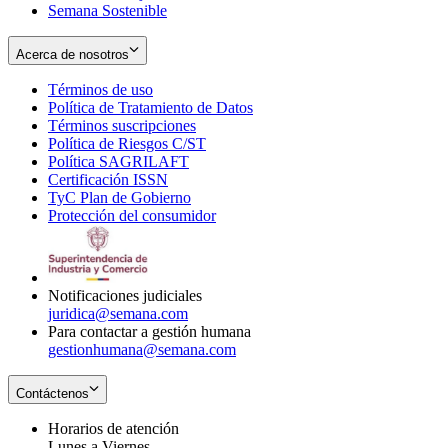
Semana Sostenible
Acerca de nosotros
Términos de uso
Opens
Política de Tratamiento de Datos
in
Opens
Términos suscripciones
new
Opens
in
Política de Riesgos C/ST
window
in
Opens
new
Política SAGRILAFT
Opens
new
in
window
Certificación ISSN
Opens
in
window
new
TyC Plan de Gobierno
in
new
Opens
window
Protección del consumidor
new
window
in
Opens
window
new
in
window
new
window
Notificaciones judiciales
juridica@semana.com
Para contactar a gestión humana
gestionhumana@semana.com
Contáctenos
Horarios de atención
Lunes a Viernes