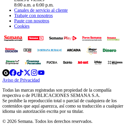
8:00 a.m. a 6:00 p.m.
Canales de servicio al cliente
Trabaje con nosotros
Paute con nosotros
Cookies
Opens
Opens
Opens
Opens
Opens
in
in
in
in
in
Aviso de Privacidad
Opens
new
new
new
new
new
in
window
window
window
window
window
Todas las marcas registradas son propiedad de la compañía
new
respectiva o de PUBLICACIONES SEMANA S.A.
window
Se prohíbe la reproducción total o parcial de cualquiera de los
contenidos que aquí aparezca, así como su traducción a cualquier
idioma sin autorización escrita por su titular.
© 2026 Semana. Todos los derechos reservados.