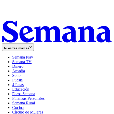
Nuestras marcas
Semana Play
Semana TV
Dinero
Arcadia
Soho
Opens
Fucsia
in
Opens
4 Patas
new
in
Educación
window
new
Foros Semana
window
Finanzas Personales
Semana Rural
Cocina
Círculo de Mujeres