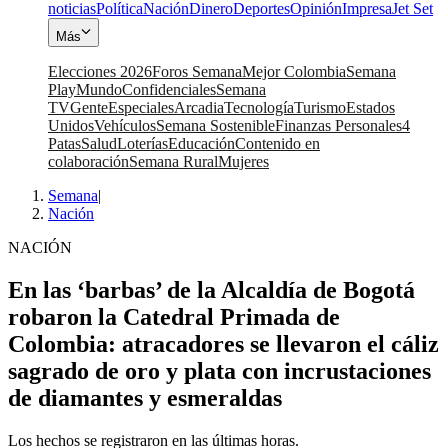
noticias
Política
Nación
Dinero
Deportes
Opinión
Impresa
Jet Set
Más
Elecciones 2026
Foros Semana
Mejor Colombia
Semana
Play
Mundo
Confidenciales
Semana
TV
Gente
Especiales
Arcadia
Tecnología
Turismo
Estados
Unidos
Vehículos
Semana Sostenible
Finanzas Personales
4
Patas
Salud
Loterías
Educación
Contenido en
colaboración
Semana Rural
Mujeres
Semana
|
Nación
NACIÓN
En las ‘barbas’ de la Alcaldía de Bogotá
robaron la Catedral Primada de
Colombia: atracadores se llevaron el cáliz
sagrado de oro y plata con incrustaciones
de diamantes y esmeraldas
Los hechos se registraron en las últimas horas.