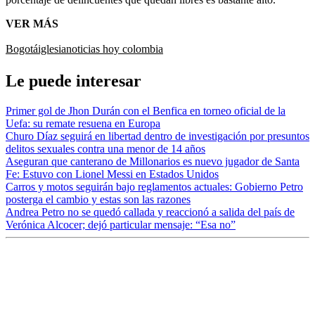
VER MÁS
Bogotá
iglesia
noticias hoy colombia
Le puede interesar
Primer gol de Jhon Durán con el Benfica en torneo oficial de la
Uefa: su remate resuena en Europa
Churo Díaz seguirá en libertad dentro de investigación por presuntos
delitos sexuales contra una menor de 14 años
Aseguran que canterano de Millonarios es nuevo jugador de Santa
Fe: Estuvo con Lionel Messi en Estados Unidos
Carros y motos seguirán bajo reglamentos actuales: Gobierno Petro
posterga el cambio y estas son las razones
Andrea Petro no se quedó callada y reaccionó a salida del país de
Verónica Alcocer; dejó particular mensaje: “Esa no”