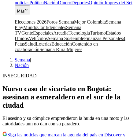
noticias
Política
Nación
Dinero
Deportes
Opinión
Impresa
Jet Set
Más
Elecciones 2026
Foros Semana
Mejor Colombia
Semana
Play
Mundo
Confidenciales
Semana
TV
Gente
Especiales
Arcadia
Tecnología
Turismo
Estados
Unidos
Vehículos
Semana Sostenible
Finanzas Personales
4
Patas
Salud
Loterías
Educación
Contenido en
colaboración
Semana Rural
Mujeres
Semana
|
Nación
INSEGURIDAD
Nuevo caso de sicariato en Bogotá:
asesinan a esmeraldero en el sur de la
ciudad
El asesino y su cómplice emprendieron la huida en una moto y las
autoridades aún no dan con su paradero.
Siga las noticias que marcan la agenda del país en Discover y