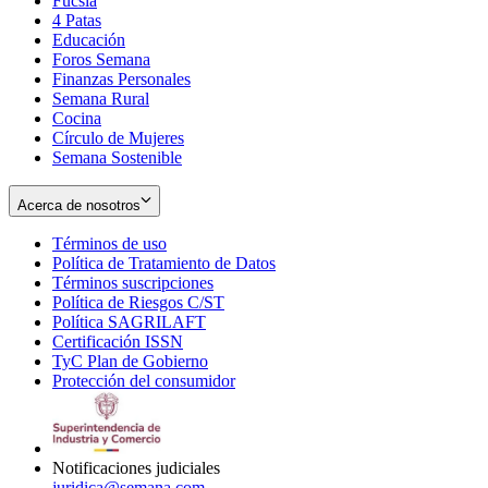
Fucsia
in
Opens
4 Patas
new
in
Educación
window
new
Foros Semana
window
Finanzas Personales
Semana Rural
Cocina
Círculo de Mujeres
Semana Sostenible
Acerca de nosotros
Términos de uso
Opens
Política de Tratamiento de Datos
in
Opens
Términos suscripciones
new
Opens
in
Política de Riesgos C/ST
window
in
Opens
new
Política SAGRILAFT
Opens
new
in
window
Certificación ISSN
Opens
in
window
new
TyC Plan de Gobierno
in
new
Opens
window
Protección del consumidor
new
window
in
Opens
window
new
in
window
new
window
Notificaciones judiciales
juridica@semana.com