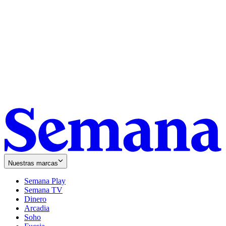
Nuestras marcas
Semana Play
Semana TV
Dinero
Arcadia
Soho
Opens