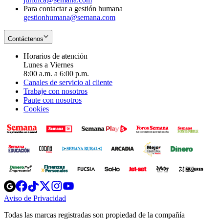
Para contactar a gestión humana
gestionhumana@semana.com
Contáctenos
Horarios de atención
Lunes a Viernes
8:00 a.m. a 6:00 p.m.
Canales de servicio al cliente
Trabaje con nosotros
Paute con nosotros
Cookies
Opens
Opens
Opens
Opens
Opens
in
in
in
in
in
Aviso de Privacidad
Opens
new
new
new
new
new
in
window
window
window
window
window
Todas las marcas registradas son propiedad de la compañía
new