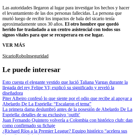
Las autoridades llegaron al lugar para investigar los hechos y hacer
el levantamiento de las dos personas fallecidas. La persona que
murió luego de recibir los impactos de bala del sicario tenía
aproximadamente unos 30 años.
El otro hombre que quedó
herido fue trasladado a un centro asistencial con todos sus
signos vitales para que se recuperara en ese lugar.
VER MÁS
Sicario
Robo
Inseguridad
Le puede interesar
Esto cuesta el elegante vestido que lució Taliana Vargas durante la
llegada del rey Felipe VI; explicó su significado y reveló la
diseñadora
Piter Albeiro confesó lo que siente por el odio que recibe al apoyar a
Abelardo De La Espriella: “Escalaron el tema”
La primera dama deslumbró antes de la posesión de Abelardo De La
Espriella: detalles de su exclusivo ‘outfit’
Juan Fernando Quintero volvería a Colombia con histórico club: dan
como confirmado su fichaje
¿Richard Ríos a la Premier League? Equipo histórico “acelera sus