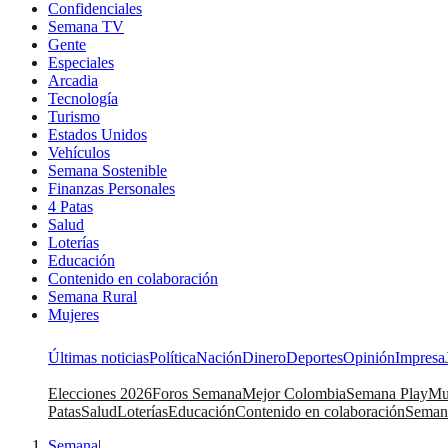
Confidenciales
Semana TV
Gente
Especiales
Arcadia
Tecnología
Turismo
Estados Unidos
Vehículos
Semana Sostenible
Finanzas Personales
4 Patas
Salud
Loterías
Educación
Contenido en colaboración
Semana Rural
Mujeres
Últimas noticias
Política
Nación
Dinero
Deportes
Opinión
Impresa
Elecciones 2026
Foros Semana
Mejor Colombia
Semana Play
Mu
Patas
Salud
Loterías
Educación
Contenido en colaboración
Seman
Semana
|