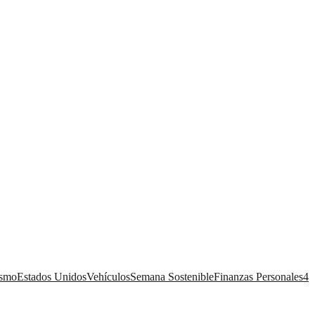
ismo
Estados Unidos
Vehículos
Semana Sostenible
Finanzas Personales
4