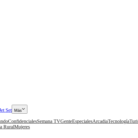
Jet Set
Más
ndo
Confidenciales
Semana TV
Gente
Especiales
Arcadia
Tecnología
Tur
a Rural
Mujeres