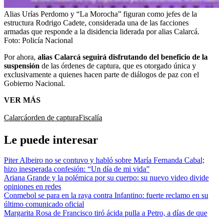
Alias Urías Perdomo y “La Morocha” figuran como jefes de la
estructura Rodrigo Cadete, considerada una de las facciones
armadas que responde a la disidencia liderada por alias Calarcá.
Foto:
Policía Nacional
Por ahora,
alias Calarcá seguirá disfrutando del beneficio de la
suspensión
de las órdenes de captura, que es otorgado única y
exclusivamente a quienes hacen parte de diálogos de paz con el
Gobierno Nacional.
VER MÁS
Calarcá
orden de captura
Fiscalía
Le puede interesar
Piter Albeiro no se contuvo y habló sobre María Fernanda Cabal;
hizo inesperada confesión: “Un día de mi vida”
Ariana Grande y la polémica por su cuerpo: su nuevo video divide
opiniones en redes
Conmebol se para en la raya contra Infantino: fuerte reclamo en su
último comunicado oficial
Margarita Rosa de Francisco tiró ácida pulla a Petro, a días de que