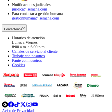
Notificaciones judiciales
juridica@semana.com
Para contactar a gestión humana
gestionhumana@semana.com
Contáctenos
Horarios de atención
Lunes a Viernes
8:00 a.m. a 6:00 p.m.
Canales de servicio al cliente
Trabaje con nosotros
Paute con nosotros
Cookies
Opens
Opens
Opens
Opens
Opens
in
in
in
in
in
Aviso de Privacidad
Opens