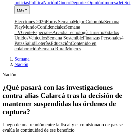
noticias
Política
Nación
Dinero
Deportes
Opinión
Impresa
Jet Set
Más
Elecciones 2026
Foros Semana
Mejor Colombia
Semana
Play
Mundo
Confidenciales
Semana
TV
Gente
Especiales
Arcadia
Tecnología
Turismo
Estados
Unidos
Vehículos
Semana Sostenible
Finanzas Personales
4
Patas
Salud
Loterías
Educación
Contenido en
colaboración
Semana Rural
Mujeres
Semana
|
Nación
Nación
¿Qué pasará con las investigaciones
contra alias Calarcá tras la decisión de
mantener suspendidas las órdenes de
captura?
Luego de una reunión entre la fiscal y el comisionado de paz se
evalúa la continuidad de ese beneficio.