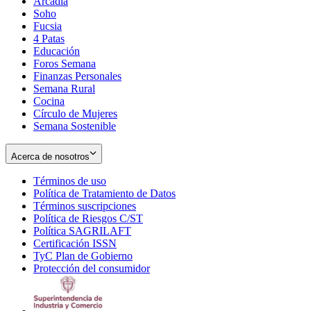
Arcadia
Soho
Opens
Fucsia
in
Opens
4 Patas
new
in
Educación
window
new
Foros Semana
window
Finanzas Personales
Semana Rural
Cocina
Círculo de Mujeres
Semana Sostenible
Acerca de nosotros
Términos de uso
Opens
Política de Tratamiento de Datos
in
Opens
Términos suscripciones
new
Opens
in
Política de Riesgos C/ST
window
in
Opens
new
Política SAGRILAFT
Opens
new
in
window
Certificación ISSN
Opens
in
window
new
TyC Plan de Gobierno
in
new
Opens
window
Protección del consumidor
new
window
in
Opens
window
new
in
window
new
window