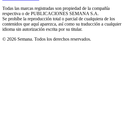
new
new
new
new
new
in
window
window
window
window
window
Todas las marcas registradas son propiedad de la compañía
new
respectiva o de PUBLICACIONES SEMANA S.A.
window
Se prohíbe la reproducción total o parcial de cualquiera de los
contenidos que aquí aparezca, así como su traducción a cualquier
idioma sin autorización escrita por su titular.
© 2026 Semana. Todos los derechos reservados.