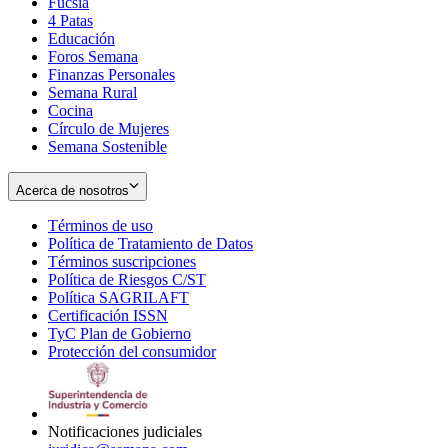
Fucsia
in
Opens
4 Patas
new
in
Educación
window
new
Foros Semana
window
Finanzas Personales
Semana Rural
Cocina
Círculo de Mujeres
Semana Sostenible
Acerca de nosotros
Términos de uso
Opens
Política de Tratamiento de Datos
in
Opens
Términos suscripciones
new
Opens
in
Política de Riesgos C/ST
window
in
Opens
new
Política SAGRILAFT
Opens
new
in
window
Certificación ISSN
Opens
in
window
new
TyC Plan de Gobierno
in
new
Opens
window
Protección del consumidor
new
window
in
Opens
window
new
in
window
new
window
Notificaciones judiciales