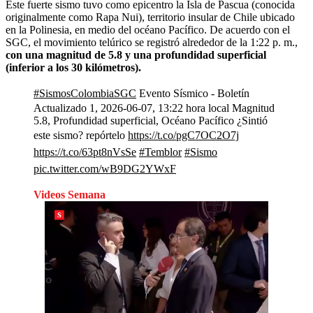
Este fuerte sismo tuvo como epicentro la Isla de Pascua (conocida
originalmente como Rapa Nui), territorio insular de Chile ubicado
en la Polinesia, en medio del océano Pacífico. De acuerdo con el
SGC, el movimiento telúrico se registró alrededor de la 1:22 p. m.,
con una magnitud de 5.8 y una profundidad superficial
(inferior a los 30 kilómetros).
#SismosColombiaSGC
Evento Sísmico - Boletín
Actualizado 1, 2026-06-07, 13:22 hora local Magnitud
5.8, Profundidad superficial, Océano Pacífico ¿Sintió
este sismo? repórtelo
https://t.co/pgC7OC2O7j
https://t.co/63pt8nVsSe
#Temblor
#Sismo
pic.twitter.com/wB9DG2YWxF
Videos Semana