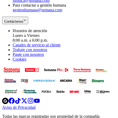
juridica@semana.com
Para contactar a gestión humana
gestionhumana@semana.com
Contáctenos
Horarios de atención
Lunes a Viernes
8:00 a.m. a 6:00 p.m.
Canales de servicio al cliente
Trabaje con nosotros
Paute con nosotros
Cookies
Opens
Opens
Opens
Opens
Opens
in
in
in
in
in
Aviso de Privacidad
Opens
new
new
new
new
new
in
window
window
window
window
window
Todas las marcas registradas son propiedad de la compañía
new