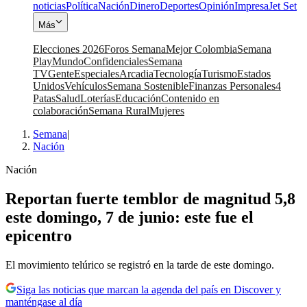
noticias
Política
Nación
Dinero
Deportes
Opinión
Impresa
Jet Set
Más
Elecciones 2026
Foros Semana
Mejor Colombia
Semana
Play
Mundo
Confidenciales
Semana
TV
Gente
Especiales
Arcadia
Tecnología
Turismo
Estados
Unidos
Vehículos
Semana Sostenible
Finanzas Personales
4
Patas
Salud
Loterías
Educación
Contenido en
colaboración
Semana Rural
Mujeres
Semana
|
Nación
Nación
Reportan fuerte temblor de magnitud 5,8
este domingo, 7 de junio: este fue el
epicentro
El movimiento telúrico se registró en la tarde de este domingo.
Siga las noticias que marcan la agenda del país en Discover y
manténgase al día