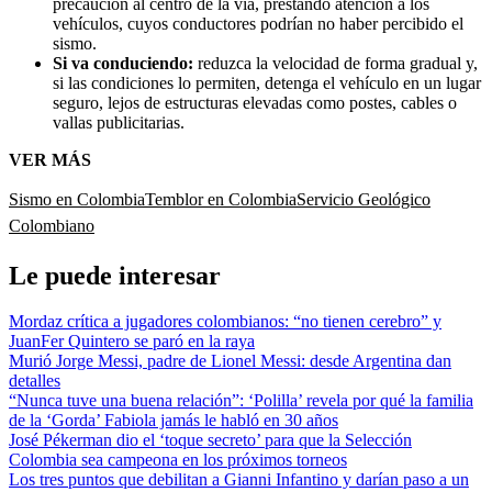
precaución al centro de la vía, prestando atención a los
vehículos, cuyos conductores podrían no haber percibido el
sismo.
Si va conduciendo:
reduzca la velocidad de forma gradual y,
si las condiciones lo permiten, detenga el vehículo en un lugar
seguro, lejos de estructuras elevadas como postes, cables o
vallas publicitarias.
VER MÁS
Sismo en Colombia
Temblor en Colombia
Servicio Geológico
Colombiano
Le puede interesar
Mordaz crítica a jugadores colombianos: “no tienen cerebro” y
JuanFer Quintero se paró en la raya
Murió Jorge Messi, padre de Lionel Messi: desde Argentina dan
detalles
“Nunca tuve una buena relación”: ‘Polilla’ revela por qué la familia
de la ‘Gorda’ Fabiola jamás le habló en 30 años
José Pékerman dio el ‘toque secreto’ para que la Selección
Colombia sea campeona en los próximos torneos
Los tres puntos que debilitan a Gianni Infantino y darían paso a un