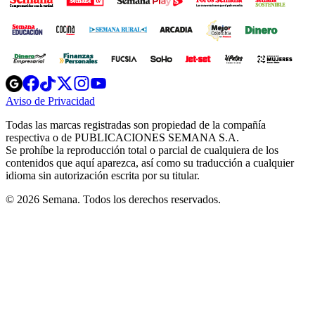
Opens
Opens
Opens
Opens
Opens
in
in
in
in
in
Aviso de Privacidad
Opens
new
new
new
new
new
in
window
window
window
window
window
Todas las marcas registradas son propiedad de la compañía
new
respectiva o de PUBLICACIONES SEMANA S.A.
window
Se prohíbe la reproducción total o parcial de cualquiera de los
contenidos que aquí aparezca, así como su traducción a cualquier
idioma sin autorización escrita por su titular.
© 2026 Semana. Todos los derechos reservados.