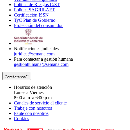
Política de Riesgos C/ST
window
in
Opens
new
Política SAGRILAFT
Opens
new
in
window
Certificación ISSN
Opens
in
window
new
TyC Plan de Gobierno
in
new
Opens
window
Protección del consumidor
new
window
in
Opens
window
new
in
window
new
window
Notificaciones judiciales
juridica@semana.com
Para contactar a gestión humana
gestionhumana@semana.com
Contáctenos
Horarios de atención
Lunes a Viernes
8:00 a.m. a 6:00 p.m.
Canales de servicio al cliente
Trabaje con nosotros
Paute con nosotros
Cookies