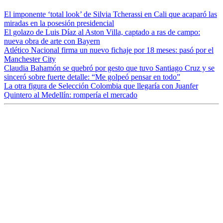
El imponente ‘total look’ de Silvia Tcherassi en Cali que acaparó las
miradas en la posesión presidencial
El golazo de Luis Díaz al Aston Villa, captado a ras de campo:
nueva obra de arte con Bayern
Atlético Nacional firma un nuevo fichaje por 18 meses: pasó por el
Manchester City
Claudia Bahamón se quebró por gesto que tuvo Santiago Cruz y se
sinceró sobre fuerte detalle: “Me golpeó pensar en todo”
La otra figura de Selección Colombia que llegaría con Juanfer
Quintero al Medellín: rompería el mercado