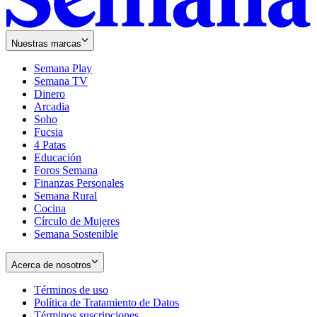
Nuestras marcas
Semana Play
Semana TV
Dinero
Arcadia
Soho
Opens
Fucsia
in
Opens
4 Patas
new
in
Educación
window
new
Foros Semana
window
Finanzas Personales
Semana Rural
Cocina
Círculo de Mujeres
Semana Sostenible
Acerca de nosotros
Términos de uso
Opens
Política de Tratamiento de Datos
in
Opens
Términos suscripciones
new
Opens
in