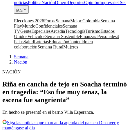
noticias
Política
Nación
Dinero
Deportes
Opinión
Impresa
Jet Set
Más
Elecciones 2026
Foros Semana
Mejor Colombia
Semana
Play
Mundo
Confidenciales
Semana
TV
Gente
Especiales
Arcadia
Tecnología
Turismo
Estados
Unidos
Vehículos
Semana Sostenible
Finanzas Personales
4
Patas
Salud
Loterías
Educación
Contenido en
colaboración
Semana Rural
Mujeres
Semana
|
Nación
NACIÓN
Riña en cancha de tejo en Soacha terminó
en tragedia: “Eso fue muy tenaz, la
escena fue sangrienta”
En hecho se presentó en el barrio Villa Esperanza.
Siga las noticias que marcan la agenda del país en Discover y
manténgase al día