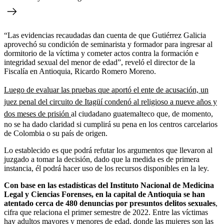
“Las evidencias recaudadas dan cuenta de que Gutiérrez Galicia
aprovechó su condición de seminarista y formador para ingresar al
dormitorio de la víctima y cometer actos contra la formación e
integridad sexual del menor de edad”, reveló el director de la
Fiscalía en Antioquia, Ricardo Romero Moreno.
Luego de evaluar las pruebas que aportó el ente de acusación, un
juez penal del circuito de Itagüí condenó al religioso a nueve años y
dos meses de prisión
al ciudadano guatemalteco que, de momento,
no se ha dado claridad si cumplirá su pena en los centros carcelarios
de Colombia o su país de origen.
Lo establecido es que podrá refutar los argumentos que llevaron al
juzgado a tomar la decisión, dado que la medida es de primera
instancia, él podrá hacer uso de los recursos disponibles en la ley.
Con base en las estadísticas del Instituto Nacional de Medicina
Legal y Ciencias Forenses, en la capital de Antioquia se han
atentado cerca de 480 denuncias por presuntos delitos sexuales
,
cifra que relaciona el primer semestre de 2022. Entre las víctimas
hay adultos mayores y menores de edad, donde las mujeres son las