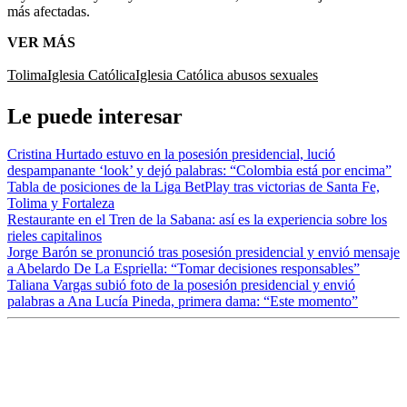
más afectadas.
VER MÁS
Tolima
Iglesia Católica
Iglesia Católica abusos sexuales
Le puede interesar
Cristina Hurtado estuvo en la posesión presidencial, lució
despampanante ‘look’ y dejó palabras: “Colombia está por encima”
Tabla de posiciones de la Liga BetPlay tras victorias de Santa Fe,
Tolima y Fortaleza
Restaurante en el Tren de la Sabana: así es la experiencia sobre los
rieles capitalinos
Jorge Barón se pronunció tras posesión presidencial y envió mensaje
a Abelardo De La Espriella: “Tomar decisiones responsables”
Taliana Vargas subió foto de la posesión presidencial y envió
palabras a Ana Lucía Pineda, primera dama: “Este momento”