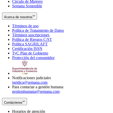
Círculo de Mujeres
Semana Sostenible
Acerca de nosotros
Términos de uso
Opens
Política de Tratamiento de Datos
in
Opens
Términos suscripciones
new
Opens
in
Política de Riesgos C/ST
window
in
Opens
new
Política SAGRILAFT
Opens
new
in
window
Certificación ISSN
Opens
in
window
new
TyC Plan de Gobierno
in
new
Opens
window
Protección del consumidor
new
window
in
Opens
window
new
in
window
new
window
Notificaciones judiciales
juridica@semana.com
Para contactar a gestión humana
gestionhumana@semana.com
Contáctenos
Horarios de atención