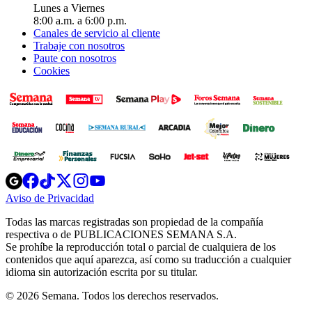
Lunes a Viernes
8:00 a.m. a 6:00 p.m.
Canales de servicio al cliente
Trabaje con nosotros
Paute con nosotros
Cookies
Opens
Opens
Opens
Opens
Opens
in
in
in
in
in
Aviso de Privacidad
Opens
new
new
new
new
new
in
window
window
window
window
window
Todas las marcas registradas son propiedad de la compañía
new
respectiva o de PUBLICACIONES SEMANA S.A.
window
Se prohíbe la reproducción total o parcial de cualquiera de los
contenidos que aquí aparezca, así como su traducción a cualquier
idioma sin autorización escrita por su titular.
© 2026 Semana. Todos los derechos reservados.