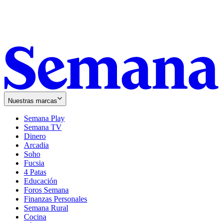
Nuestras marcas
Semana Play
Semana TV
Dinero
Arcadia
Soho
Opens
Fucsia
in
Opens
4 Patas
new
in
Educación
window
new
Foros Semana
window
Finanzas Personales
Semana Rural
Cocina