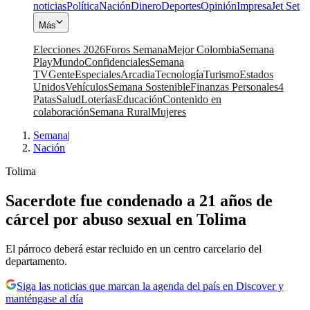
noticias
Política
Nación
Dinero
Deportes
Opinión
Impresa
Jet Set
Más
Elecciones 2026
Foros Semana
Mejor Colombia
Semana
Play
Mundo
Confidenciales
Semana
TV
Gente
Especiales
Arcadia
Tecnología
Turismo
Estados
Unidos
Vehículos
Semana Sostenible
Finanzas Personales
4
Patas
Salud
Loterías
Educación
Contenido en
colaboración
Semana Rural
Mujeres
Semana
|
Nación
Tolima
Sacerdote fue condenado a 21 años de
cárcel por abuso sexual en Tolima
El párroco deberá estar recluido en un centro carcelario del
departamento.
Siga las noticias que marcan la agenda del país en Discover y
manténgase al día