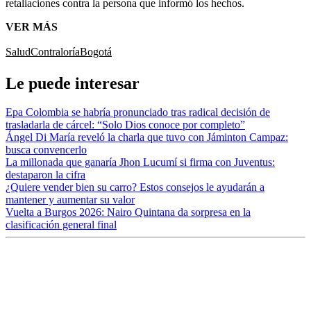
retaliaciones contra la persona que informó los hechos.
VER MÁS
Salud
Contraloría
Bogotá
Le puede interesar
Epa Colombia se habría pronunciado tras radical decisión de
trasladarla de cárcel: “Solo Dios conoce por completo”
Ángel Di María reveló la charla que tuvo con Jáminton Campaz:
busca convencerlo
La millonada que ganaría Jhon Lucumí si firma con Juventus:
destaparon la cifra
¿Quiere vender bien su carro? Estos consejos le ayudarán a
mantener y aumentar su valor
Vuelta a Burgos 2026: Nairo Quintana da sorpresa en la
clasificación general final