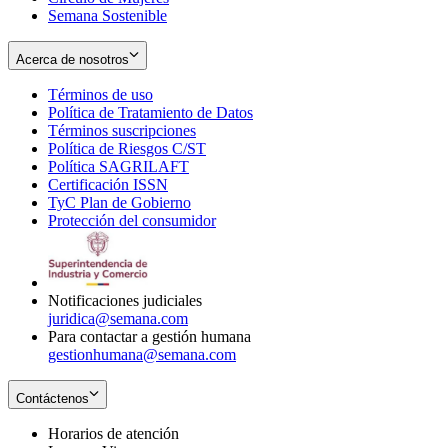
Semana Sostenible
Acerca de nosotros
Términos de uso
Opens
Política de Tratamiento de Datos
in
Opens
Términos suscripciones
new
Opens
in
Política de Riesgos C/ST
window
in
Opens
new
Política SAGRILAFT
Opens
new
in
window
Certificación ISSN
Opens
in
window
new
TyC Plan de Gobierno
in
new
Opens
window
Protección del consumidor
new
window
in
Opens
window
new
in
window
new
window
Notificaciones judiciales
juridica@semana.com
Para contactar a gestión humana
gestionhumana@semana.com
Contáctenos
Horarios de atención