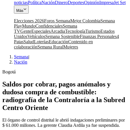
noticias
Política
Nación
Dinero
Deportes
Opinión
Impresa
Jet Set
Más
Elecciones 2026
Foros Semana
Mejor Colombia
Semana
Play
Mundo
Confidenciales
Semana
TV
Gente
Especiales
Arcadia
Tecnología
Turismo
Estados
Unidos
Vehículos
Semana Sostenible
Finanzas Personales
4
Patas
Salud
Loterías
Educación
Contenido en
colaboración
Semana Rural
Mujeres
Semana
|
Nación
Bogotá
Saldos por cobrar, pagos anómalos y
dudosa compra de combustible:
radiografía de la Contraloría a la Subred
Centro Oriente
El órgano de control distrital le abrió indagaciones preliminares por
$ 61.000 millones. La gerente Claudia Ardila ya fue suspendida.