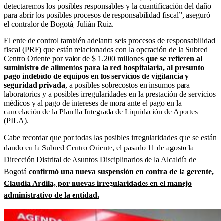
detectaremos los posibles responsables y la cuantificación del daño
para abrir los posibles procesos de responsabilidad fiscal”, aseguró
el contralor de Bogotá, Julián Ruiz.
El ente de control también adelanta seis procesos de responsabilidad
fiscal (PRF) que están relacionados con la operación de la Subred
Centro Oriente por valor de $ 1.200 millones
que se refieren al
suministro de alimentos para la red hospitalaria, al presunto
pago indebido de equipos en los servicios de vigilancia y
seguridad privada
, a posibles sobrecostos en insumos para
laboratorios y a posibles irregularidades en la prestación de servicios
médicos y al pago de intereses de mora ante el pago en la
cancelación de la Planilla Integrada de Liquidación de Aportes
(PILA).
Cabe recordar que por todas las posibles irregularidades que se están
dando en la Subred Centro Oriente, el pasado 11 de agosto
la
Dirección Distrital de Asuntos Disciplinarios de la Alcaldía de
Bogotá
confirmó una nueva suspensión en contra de la gerente,
Claudia Ardila, por nuevas irregularidades en el manejo
administrativo de la entidad.