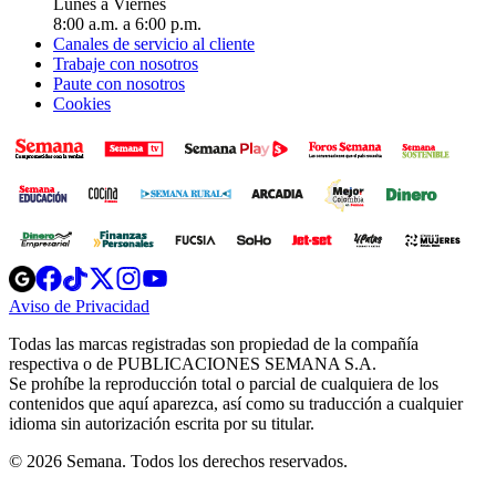
Lunes a Viernes
8:00 a.m. a 6:00 p.m.
Canales de servicio al cliente
Trabaje con nosotros
Paute con nosotros
Cookies
Opens
Opens
Opens
Opens
Opens
in
in
in
in
in
Aviso de Privacidad
Opens
new
new
new
new
new
in
window
window
window
window
window
Todas las marcas registradas son propiedad de la compañía
new
respectiva o de PUBLICACIONES SEMANA S.A.
window
Se prohíbe la reproducción total o parcial de cualquiera de los
contenidos que aquí aparezca, así como su traducción a cualquier
idioma sin autorización escrita por su titular.
© 2026 Semana. Todos los derechos reservados.