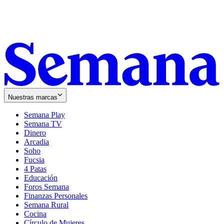
Nuestras marcas
Semana Play
Semana TV
Dinero
Arcadia
Soho
Opens
Fucsia
in
Opens
4 Patas
new
in
Educación
window
new
Foros Semana
window
Finanzas Personales
Semana Rural
Cocina
Círculo de Mujeres