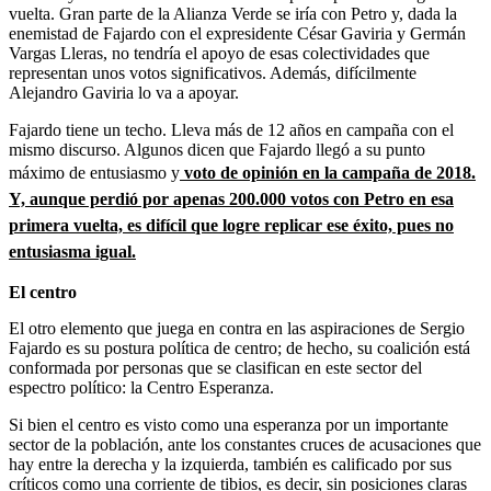
vuelta. Gran parte de la Alianza Verde se iría con Petro y, dada la
enemistad de Fajardo con el expresidente César Gaviria y Germán
Vargas Lleras, no tendría el apoyo de esas colectividades que
representan unos votos significativos. Además, difícilmente
Alejandro Gaviria lo va a apoyar.
Fajardo tiene un techo. Lleva más de 12 años en campaña con el
mismo discurso. Algunos dicen que Fajardo llegó a su punto
máximo de entusiasmo y
voto de opinión en la campaña de 2018.
Y, aunque perdió por apenas 200.000 votos con Petro en esa
primera vuelta, es difícil que logre replicar ese éxito, pues no
entusiasma igual.
El centro
El otro elemento que juega en contra en las aspiraciones de Sergio
Fajardo es su postura política de centro; de hecho, su coalición está
conformada por personas que se clasifican en este sector del
espectro político: la Centro Esperanza.
Si bien el centro es visto como una esperanza por un importante
sector de la población, ante los constantes cruces de acusaciones que
hay entre la derecha y la izquierda, también es calificado por sus
críticos como una corriente de tibios, es decir, sin posiciones claras