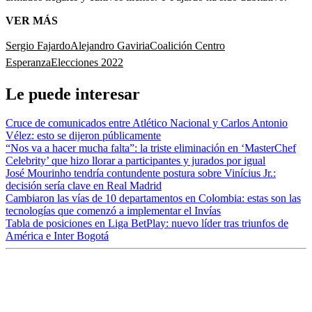
VER MÁS
Sergio Fajardo
Alejandro Gaviria
Coalición Centro
Esperanza
Elecciones 2022
Le puede interesar
Cruce de comunicados entre Atlético Nacional y Carlos Antonio
Vélez: esto se dijeron públicamente
“Nos va a hacer mucha falta”: la triste eliminación en ‘MasterChef
Celebrity’ que hizo llorar a participantes y jurados por igual
José Mourinho tendría contundente postura sobre Vinícius Jr.:
decisión sería clave en Real Madrid
Cambiaron las vías de 10 departamentos en Colombia: estas son las
tecnologías que comenzó a implementar el Invías
Tabla de posiciones en Liga BetPlay: nuevo líder tras triunfos de
América e Inter Bogotá