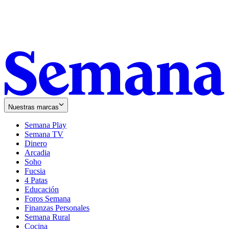
Nuestras marcas
Semana Play
Semana TV
Dinero
Arcadia
Soho
Opens
Fucsia
in
Opens
4 Patas
new
in
Educación
window
new
Foros Semana
window
Finanzas Personales
Semana Rural
Cocina