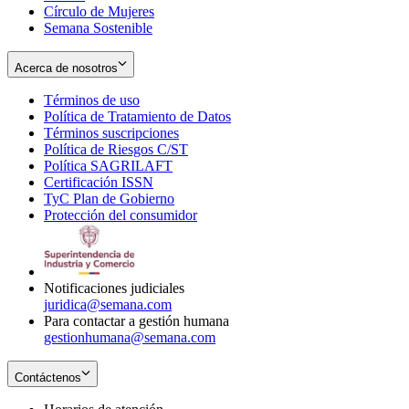
Círculo de Mujeres
Semana Sostenible
Acerca de nosotros
Términos de uso
Opens
Política de Tratamiento de Datos
in
Opens
Términos suscripciones
new
Opens
in
Política de Riesgos C/ST
window
in
Opens
new
Política SAGRILAFT
Opens
new
in
window
Certificación ISSN
Opens
in
window
new
TyC Plan de Gobierno
in
new
Opens
window
Protección del consumidor
new
window
in
Opens
window
new
in
window
new
window
Notificaciones judiciales
juridica@semana.com
Para contactar a gestión humana
gestionhumana@semana.com
Contáctenos