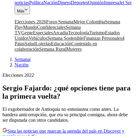
noticias
Política
Nación
Dinero
Deportes
Opinión
Impresa
Jet Set
Más
Elecciones 2026
Foros Semana
Mejor Colombia
Semana
Play
Mundo
Confidenciales
Semana
TV
Gente
Especiales
Arcadia
Tecnología
Turismo
Estados
Unidos
Vehículos
Semana Sostenible
Finanzas Personales
4
Patas
Salud
Loterías
Educación
Contenido en
colaboración
Semana Rural
Mujeres
Semana
|
Nación
Elecciones 2022
Sergio Fajardo: ¿qué opciones tiene para
la primera vuelta?
El exgobernador de Antioquia no entusiasma como antes. La
bandera anticorrupción, que era su principal consigna, ahora debe
ser disputada con otros candidatos.
Siga las noticias que marcan la agenda del país en Discover y