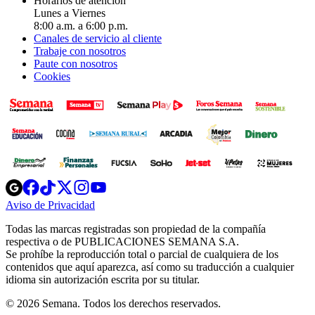
Horarios de atención
Lunes a Viernes
8:00 a.m. a 6:00 p.m.
Canales de servicio al cliente
Trabaje con nosotros
Paute con nosotros
Cookies
Opens
Opens
Opens
Opens
Opens
in
in
in
in
in
Aviso de Privacidad
Opens
new
new
new
new
new
in
window
window
window
window
window
Todas las marcas registradas son propiedad de la compañía
new
respectiva o de PUBLICACIONES SEMANA S.A.
window
Se prohíbe la reproducción total o parcial de cualquiera de los
contenidos que aquí aparezca, así como su traducción a cualquier
idioma sin autorización escrita por su titular.
© 2026 Semana. Todos los derechos reservados.