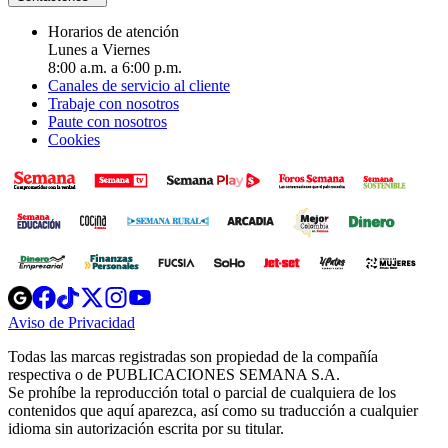
Horarios de atención
Lunes a Viernes
8:00 a.m. a 6:00 p.m.
Canales de servicio al cliente
Trabaje con nosotros
Paute con nosotros
Cookies
Opens
Opens
Opens
Opens
Opens
in
in
in
in
in
Aviso de Privacidad
Opens
new
new
new
new
new
in
window
window
window
window
window
Todas las marcas registradas son propiedad de la compañía
new
respectiva o de PUBLICACIONES SEMANA S.A.
window
Se prohíbe la reproducción total o parcial de cualquiera de los
contenidos que aquí aparezca, así como su traducción a cualquier
idioma sin autorización escrita por su titular.