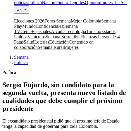
noticias
Política
Nación
Dinero
Deportes
Opinión
Impresa
Jet Set
Más
Elecciones 2026
Foros Semana
Mejor Colombia
Semana
Play
Mundo
Confidenciales
Semana
TV
Gente
Especiales
Arcadia
Tecnología
Turismo
Estados
Unidos
Vehículos
Semana Sostenible
Finanzas Personales
4
Patas
Salud
Loterías
Educación
Contenido en
colaboración
Semana Rural
Mujeres
Semana
|
Política
Política
Sergio Fajardo, sin candidato para la
segunda vuelta, presenta nuevo listado de
cualidades que debe cumplir el próximo
presidente
El excandidato presidencial pidió que el próximo jefe de Estado
tenga la capacidad de gobernar para toda Colombia.