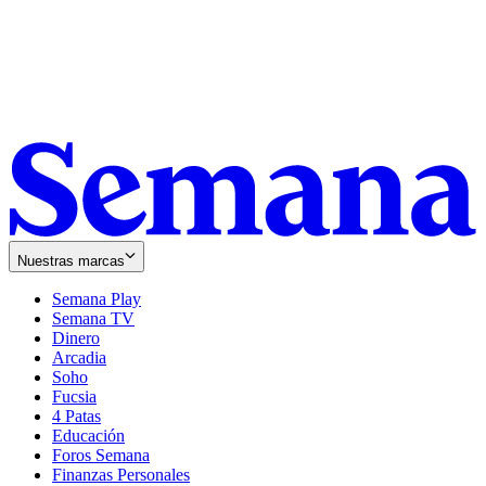
Nuestras marcas
Semana Play
Semana TV
Dinero
Arcadia
Soho
Opens
Fucsia
in
Opens
4 Patas
new
in
Educación
window
new
Foros Semana
window
Finanzas Personales