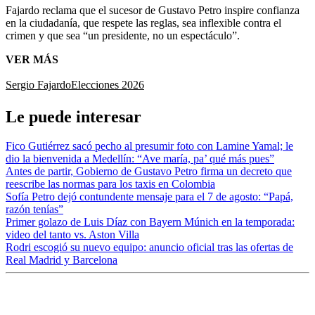
Fajardo reclama que el sucesor de Gustavo Petro inspire confianza
en la ciudadanía, que respete las reglas, sea inflexible contra el
crimen y que sea “un presidente, no un espectáculo”.
VER MÁS
Sergio Fajardo
Elecciones 2026
Le puede interesar
Fico Gutiérrez sacó pecho al presumir foto con Lamine Yamal; le
dio la bienvenida a Medellín: “Ave maría, pa’ qué más pues”
Antes de partir, Gobierno de Gustavo Petro firma un decreto que
reescribe las normas para los taxis en Colombia
Sofía Petro dejó contundente mensaje para el 7 de agosto: “Papá,
razón tenías”
Primer golazo de Luis Díaz con Bayern Múnich en la temporada:
video del tanto vs. Aston Villa
Rodri escogió su nuevo equipo: anuncio oficial tras las ofertas de
Real Madrid y Barcelona