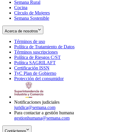
Semana Rural
Cocina
Círculo de Mujeres
Semana Sostenible
Acerca de nosotros
Términos de uso
Opens
Política de Tratamiento de Datos
in
Opens
Términos suscripciones
new
Opens
in
Política de Riesgos C/ST
window
in
Opens
new
Política SAGRILAFT
Opens
new
in
window
Certificación ISSN
Opens
in
window
new
TyC Plan de Gobierno
in
new
Opens
window
Protección del consumidor
new
window
in
Opens
window
new
in
window
new
window
Notificaciones judiciales
juridica@semana.com
Para contactar a gestión humana
gestionhumana@semana.com
Contáctenos