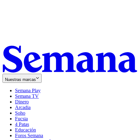
Nuestras marcas
Semana Play
Semana TV
Dinero
Arcadia
Soho
Opens
Fucsia
in
Opens
4 Patas
new
in
Educación
window
new
Foros Semana
window