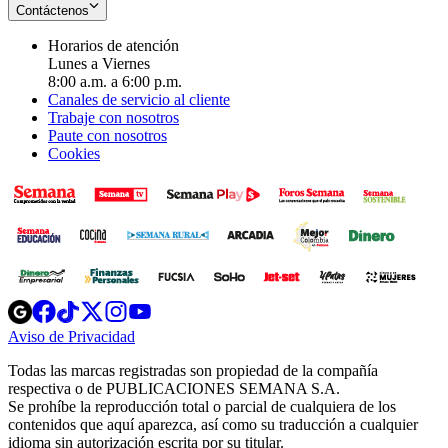
Contáctenos
Horarios de atención
Lunes a Viernes
8:00 a.m. a 6:00 p.m.
Canales de servicio al cliente
Trabaje con nosotros
Paute con nosotros
Cookies
Opens
Opens
Opens
Opens
Opens
in
in
in
in
in
Aviso de Privacidad
Opens
new
new
new
new
new
in
window
window
window
window
window
Todas las marcas registradas son propiedad de la compañía
new
respectiva o de PUBLICACIONES SEMANA S.A.
window
Se prohíbe la reproducción total o parcial de cualquiera de los
contenidos que aquí aparezca, así como su traducción a cualquier
idioma sin autorización escrita por su titular.