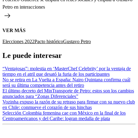
Petro en interacciones
VER MÁS
Elecciones 2022
Pacto histórico
Gustavo Petro
Le puede interesar
“Ventajosas”: molestia en ‘MasterChef Celebrity’ por la ventaja de
tiempo en el atril que desató la furia de los participantes
No se retira en La Vuelta a España: Nairo Quintana confirma cuál
será su última competencia antes del retiro
El último decreto del MinTransporte de Petro: estos son los cambios
anunciados para “Zonas Diferenciales”
Vozinha expuso la razón de su retraso para firmar con su nuevo club
en Chile: conmueve el corazón de sus hinchas
Selección Colombia femenina cae con México en la final de los
Centroamericanos y del Caribe: logran medalla de plata