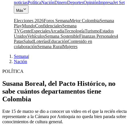
noticias
Política
Nación
Dinero
Deportes
Opinión
Impresa
Jet Set
Más
Elecciones 2026
Foros Semana
Mejor Colombia
Semana
Play
Mundo
Confidenciales
Semana
TV
Gente
Especiales
Arcadia
Tecnología
Turismo
Estados
Unidos
Vehículos
Semana Sostenible
Finanzas Personales
4
Patas
Salud
Loterías
Educación
Contenido en
colaboración
Semana Rural
Mujeres
Semana
|
Nación
POLÍTICA
Susana Boreal, del Pacto Histórico, no
sabe cuántos departamentos tiene
Colombia
Este 15 de marzo se dio a conocer un video en el que la recién electa
representante a la Cámara por Antioquia no queda bien parada sobre
conocimientos de cultura general.