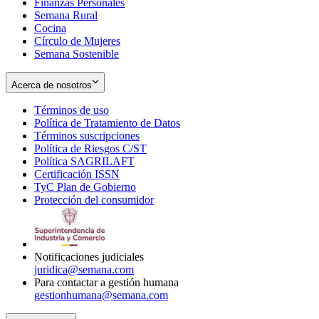
Finanzas Personales
Semana Rural
Cocina
Círculo de Mujeres
Semana Sostenible
Acerca de nosotros
Términos de uso
Opens
Política de Tratamiento de Datos
in
Opens
Términos suscripciones
new
Opens
in
Política de Riesgos C/ST
window
in
Opens
new
Política SAGRILAFT
Opens
new
in
window
Certificación ISSN
Opens
in
window
new
TyC Plan de Gobierno
in
new
Opens
window
Protección del consumidor
new
window
in
Opens
window
new
in
window
new
window
Notificaciones judiciales
juridica@semana.com
Para contactar a gestión humana
gestionhumana@semana.com