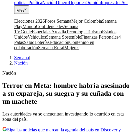
noticias
Política
Nación
Dinero
Deportes
Opinión
Impresa
Jet Set
Más
Elecciones 2026
Foros Semana
Mejor Colombia
Semana
Play
Mundo
Confidenciales
Semana
TV
Gente
Especiales
Arcadia
Tecnología
Turismo
Estados
Unidos
Vehículos
Semana Sostenible
Finanzas Personales
4
Patas
Salud
Loterías
Educación
Contenido en
colaboración
Semana Rural
Mujeres
Semana
|
Nación
Nación
Terror en Meta: hombre habría asesinado
a su expareja, su suegra y su cuñada con
un machete
Las autoridades ya se encuentran investigando lo ocurrido en esta
zona del país.
Siga las noticias que marcan la agenda del país en Discover y