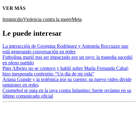
VER MÁS
feminicdio
Violencia contra la mujer
Meta
Le puede interesar
La interacción de Georgina Rodríguez y Antonela Roccuzzo que
está generando conversación en redes
Futbolista murió tras ser impactado por un rayo: la tragedia sucedió
en pleno partido
Piter Albeiro no se contuvo y habló sobre María Fernanda Cabal;
hizo inesperada confesión: “Un día de mi vida”
Ariana Grande y la polémica por su cuerpo: su nuevo video divide
opiniones en redes
Conmebol se para en la raya contra Infantino: fuerte reclamo en su
último comunicado oficial