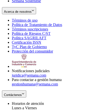
Semana Sostenible
Acerca de nosotros
Términos de uso
Opens
Política de Tratamiento de Datos
in
Opens
Términos suscripciones
new
Opens
in
Política de Riesgos C/ST
window
in
Opens
new
Política SAGRILAFT
Opens
new
in
window
Certificación ISSN
Opens
in
window
new
TyC Plan de Gobierno
in
new
Opens
window
Protección del consumidor
new
window
in
Opens
window
new
in
window
new
window
Notificaciones judiciales
juridica@semana.com
Para contactar a gestión humana
gestionhumana@semana.com
Contáctenos
Horarios de atención
Lunes a Viernes