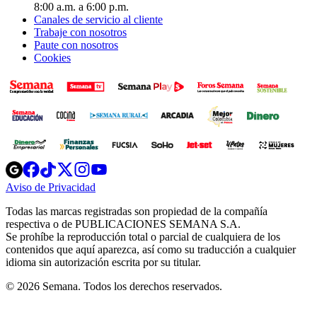
8:00 a.m. a 6:00 p.m.
Canales de servicio al cliente
Trabaje con nosotros
Paute con nosotros
Cookies
Opens
Opens
Opens
Opens
Opens
in
in
in
in
in
Aviso de Privacidad
Opens
new
new
new
new
new
in
window
window
window
window
window
Todas las marcas registradas son propiedad de la compañía
new
respectiva o de PUBLICACIONES SEMANA S.A.
window
Se prohíbe la reproducción total o parcial de cualquiera de los
contenidos que aquí aparezca, así como su traducción a cualquier
idioma sin autorización escrita por su titular.
© 2026 Semana. Todos los derechos reservados.