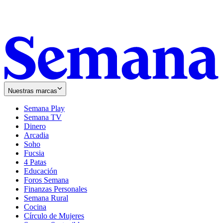
Nuestras marcas
Semana Play
Semana TV
Dinero
Arcadia
Soho
Opens
Fucsia
in
Opens
4 Patas
new
in
Educación
window
new
Foros Semana
window
Finanzas Personales
Semana Rural
Cocina
Círculo de Mujeres