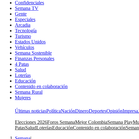
Confidenciales
Semana TV
Gente
Especiales
Arcadia
Tecnología
Turismo
Estados Unidos
Vehículos
Semana Sostenible
Finanzas Personales
4 Patas
Salud
Loterías
Educación
Contenido en colaboración
Semana Rural
Mujeres
Últimas noticias
Política
Nación
Dinero
Deportes
Opinión
Impresa
Elecciones 2026
Foros Semana
Mejor Colombia
Semana Play
Mu
Patas
Salud
Loterías
Educación
Contenido en colaboración
Seman
Semana
|