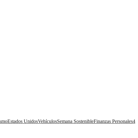
ismo
Estados Unidos
Vehículos
Semana Sostenible
Finanzas Personales
4