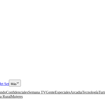
Jet Set
Más
ndo
Confidenciales
Semana TV
Gente
Especiales
Arcadia
Tecnología
Tur
a Rural
Mujeres