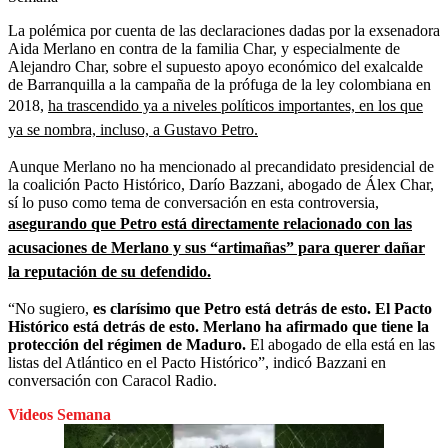
La polémica por cuenta de las declaraciones dadas por la exsenadora
Aida Merlano en contra de la familia Char, y especialmente de
Alejandro Char, sobre el supuesto apoyo económico del exalcalde
de Barranquilla a la campaña de la prófuga de la ley colombiana en
2018,
ha trascendido ya a niveles políticos importantes, en los que
ya se nombra, incluso, a Gustavo Petro.
Aunque Merlano no ha mencionado al precandidato presidencial de
la coalición Pacto Histórico, Darío Bazzani, abogado de Álex Char,
sí lo puso como tema de conversación en esta controversia,
asegurando que Petro está directamente relacionado con las
acusaciones de Merlano y sus “artimañas” para querer dañar
la reputación de su defendido.
“No sugiero,
es clarísimo que Petro está detrás de esto. El Pacto
Histórico está detrás de esto. Merlano ha afirmado que tiene la
protección del régimen de Maduro.
El abogado de ella está en las
listas del Atlántico en el Pacto Histórico”, indicó Bazzani en
conversación con Caracol Radio.
Videos Semana