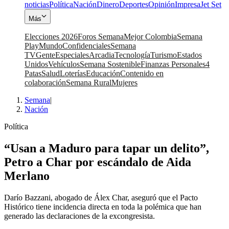
noticias
Política
Nación
Dinero
Deportes
Opinión
Impresa
Jet Set
Más
Elecciones 2026
Foros Semana
Mejor Colombia
Semana
Play
Mundo
Confidenciales
Semana
TV
Gente
Especiales
Arcadia
Tecnología
Turismo
Estados
Unidos
Vehículos
Semana Sostenible
Finanzas Personales
4
Patas
Salud
Loterías
Educación
Contenido en
colaboración
Semana Rural
Mujeres
Semana
|
Nación
Política
“Usan a Maduro para tapar un delito”,
Petro a Char por escándalo de Aida
Merlano
Darío Bazzani, abogado de Álex Char, aseguró que el Pacto
Histórico tiene incidencia directa en toda la polémica que han
generado las declaraciones de la excongresista.