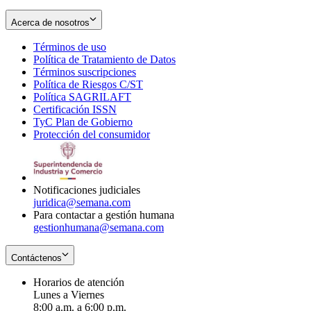
Acerca de nosotros
Términos de uso
Opens
Política de Tratamiento de Datos
in
Opens
Términos suscripciones
new
Opens
in
Política de Riesgos C/ST
window
in
Opens
new
Política SAGRILAFT
Opens
new
in
window
Certificación ISSN
Opens
in
window
new
TyC Plan de Gobierno
in
new
Opens
window
Protección del consumidor
new
window
in
Opens
window
new
in
window
new
window
Notificaciones judiciales
juridica@semana.com
Para contactar a gestión humana
gestionhumana@semana.com
Contáctenos
Horarios de atención
Lunes a Viernes
8:00 a.m. a 6:00 p.m.