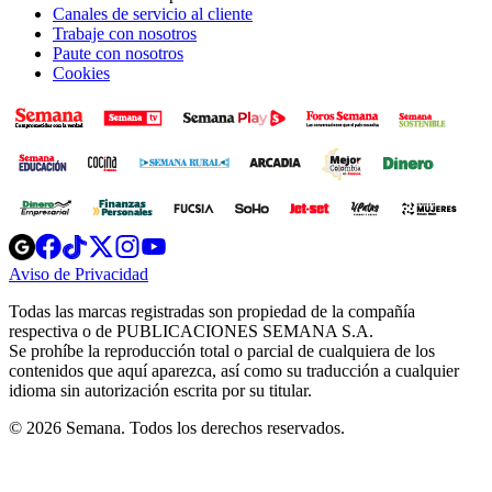
Canales de servicio al cliente
Trabaje con nosotros
Paute con nosotros
Cookies
Opens
Opens
Opens
Opens
Opens
in
in
in
in
in
Aviso de Privacidad
Opens
new
new
new
new
new
in
window
window
window
window
window
Todas las marcas registradas son propiedad de la compañía
new
respectiva o de PUBLICACIONES SEMANA S.A.
window
Se prohíbe la reproducción total o parcial de cualquiera de los
contenidos que aquí aparezca, así como su traducción a cualquier
idioma sin autorización escrita por su titular.
© 2026 Semana. Todos los derechos reservados.