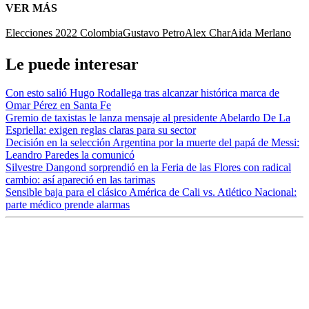
VER MÁS
Elecciones 2022 Colombia
Gustavo Petro
Alex Char
Aida Merlano
Le puede interesar
Con esto salió Hugo Rodallega tras alcanzar histórica marca de
Omar Pérez en Santa Fe
Gremio de taxistas le lanza mensaje al presidente Abelardo De La
Espriella: exigen reglas claras para su sector
Decisión en la selección Argentina por la muerte del papá de Messi:
Leandro Paredes la comunicó
Silvestre Dangond sorprendió en la Feria de las Flores con radical
cambio: así apareció en las tarimas
Sensible baja para el clásico América de Cali vs. Atlético Nacional:
parte médico prende alarmas