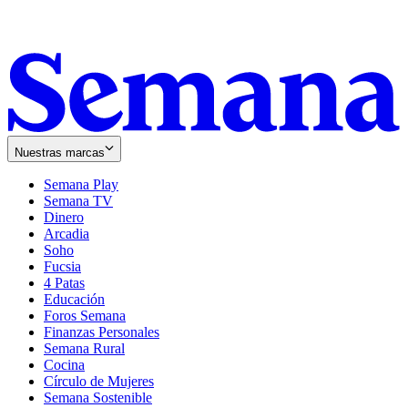
Nuestras marcas
Semana Play
Semana TV
Dinero
Arcadia
Soho
Opens
Fucsia
in
Opens
4 Patas
new
in
Educación
window
new
Foros Semana
window
Finanzas Personales
Semana Rural
Cocina
Círculo de Mujeres
Semana Sostenible