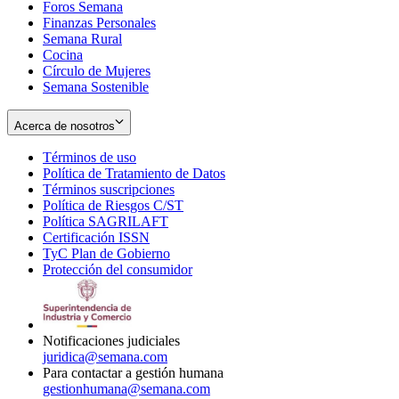
Foros Semana
window
Finanzas Personales
Semana Rural
Cocina
Círculo de Mujeres
Semana Sostenible
Acerca de nosotros
Términos de uso
Opens
Política de Tratamiento de Datos
in
Opens
Términos suscripciones
new
Opens
in
Política de Riesgos C/ST
window
in
Opens
new
Política SAGRILAFT
Opens
new
in
window
Certificación ISSN
Opens
in
window
new
TyC Plan de Gobierno
in
new
Opens
window
Protección del consumidor
new
window
in
Opens
window
new
in
window
new
window
Notificaciones judiciales
juridica@semana.com
Para contactar a gestión humana
gestionhumana@semana.com