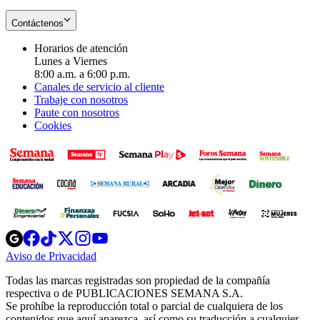
Contáctenos
Horarios de atención
Lunes a Viernes
8:00 a.m. a 6:00 p.m.
Canales de servicio al cliente
Trabaje con nosotros
Paute con nosotros
Cookies
Opens
Opens
Opens
Opens
Opens
in
in
in
in
in
Aviso de Privacidad
Opens
new
new
new
new
new
in
window
window
window
window
window
Todas las marcas registradas son propiedad de la compañía
new
respectiva o de PUBLICACIONES SEMANA S.A.
window
Se prohíbe la reproducción total o parcial de cualquiera de los
contenidos que aquí aparezca, así como su traducción a cualquier