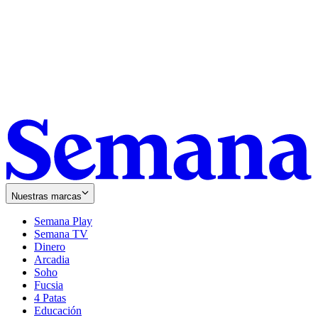
Nuestras marcas
Semana Play
Semana TV
Dinero
Arcadia
Soho
Opens
Fucsia
in
Opens
4 Patas
new
in
Educación
window
new