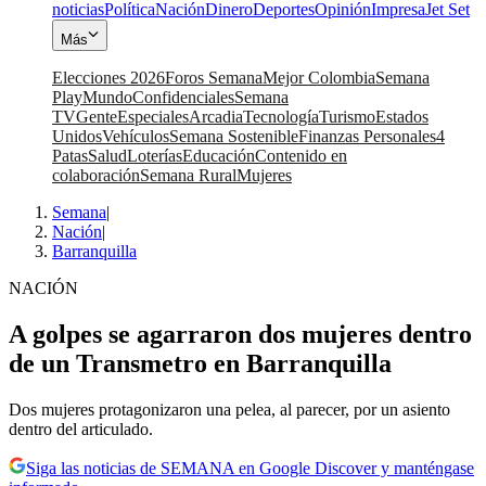
noticias
Política
Nación
Dinero
Deportes
Opinión
Impresa
Jet Set
Más
Elecciones 2026
Foros Semana
Mejor Colombia
Semana
Play
Mundo
Confidenciales
Semana
TV
Gente
Especiales
Arcadia
Tecnología
Turismo
Estados
Unidos
Vehículos
Semana Sostenible
Finanzas Personales
4
Patas
Salud
Loterías
Educación
Contenido en
colaboración
Semana Rural
Mujeres
Semana
|
Nación
|
Barranquilla
NACIÓN
A golpes se agarraron dos mujeres dentro
de un Transmetro en Barranquilla
Dos mujeres protagonizaron una pelea, al parecer, por un asiento
dentro del articulado.
Siga las noticias de SEMANA en Google Discover y manténgase