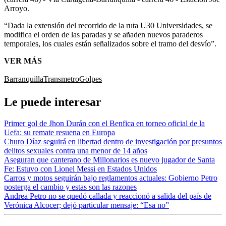
Arroyo.
“Dada la extensión del recorrido de la ruta U30 Universidades, se
modifica el orden de las paradas y se añaden nuevos paraderos
temporales, los cuales están señalizados sobre el tramo del desvío”.
VER MÁS
Barranquilla
Transmetro
Golpes
Le puede interesar
Primer gol de Jhon Durán con el Benfica en torneo oficial de la
Uefa: su remate resuena en Europa
Churo Díaz seguirá en libertad dentro de investigación por presuntos
delitos sexuales contra una menor de 14 años
Aseguran que canterano de Millonarios es nuevo jugador de Santa
Fe: Estuvo con Lionel Messi en Estados Unidos
Carros y motos seguirán bajo reglamentos actuales: Gobierno Petro
posterga el cambio y estas son las razones
Andrea Petro no se quedó callada y reaccionó a salida del país de
Verónica Alcocer; dejó particular mensaje: “Esa no”