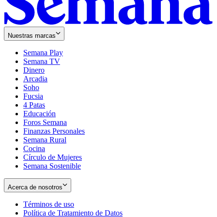
Nuestras marcas
Semana Play
Semana TV
Dinero
Arcadia
Soho
Opens
Fucsia
in
Opens
4 Patas
new
in
Educación
window
new
Foros Semana
window
Finanzas Personales
Semana Rural
Cocina
Círculo de Mujeres
Semana Sostenible
Acerca de nosotros
Términos de uso
Opens
Política de Tratamiento de Datos
in
Opens