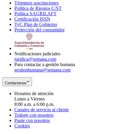
Términos suscripciones
new
Opens
in
Política de Riesgos C/ST
window
in
Opens
new
Política SAGRILAFT
Opens
new
in
window
Certificación ISSN
Opens
in
window
new
TyC Plan de Gobierno
in
new
Opens
window
Protección del consumidor
new
window
in
Opens
window
new
in
window
new
window
Notificaciones judiciales
juridica@semana.com
Para contactar a gestión humana
gestionhumana@semana.com
Contáctenos
Horarios de atención
Lunes a Viernes
8:00 a.m. a 6:00 p.m.
Canales de servicio al cliente
Trabaje con nosotros
Paute con nosotros
Cookies