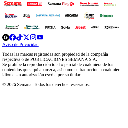
Opens
Opens
Opens
Opens
Opens
in
in
in
in
in
Aviso de Privacidad
Opens
new
new
new
new
new
in
window
window
window
window
window
Todas las marcas registradas son propiedad de la compañía
new
respectiva o de PUBLICACIONES SEMANA S.A.
window
Se prohíbe la reproducción total o parcial de cualquiera de los
contenidos que aquí aparezca, así como su traducción a cualquier
idioma sin autorización escrita por su titular.
© 2026 Semana. Todos los derechos reservados.