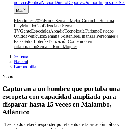
noticias
Política
Nación
Dinero
Deportes
Opinión
Impresa
Jet Set
Más
Elecciones 2026
Foros Semana
Mejor Colombia
Semana
Play
Mundo
Confidenciales
Semana
TV
Gente
Especiales
Arcadia
Tecnología
Turismo
Estados
Unidos
Vehículos
Semana Sostenible
Finanzas Personales
4
Patas
Salud
Loterías
Educación
Contenido en
colaboración
Semana Rural
Mujeres
Semana
|
Nación
|
Barranquilla
Nación
Capturan a un hombre que portaba una
escopeta con capacidad ampliada para
disparar hasta 15 veces en Malambo,
Atlántico
El señalado deberá responder por el delito de fabricación tráfico,