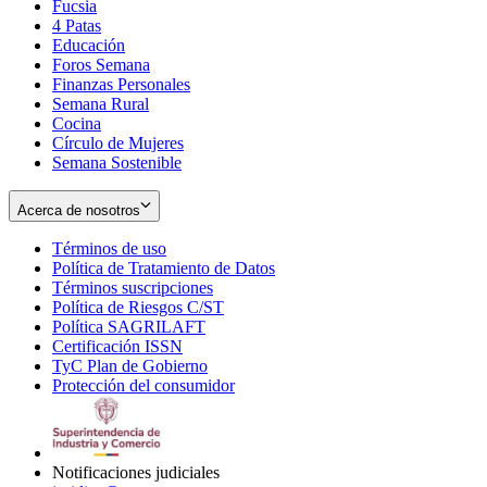
Fucsia
in
Opens
4 Patas
new
in
Educación
window
new
Foros Semana
window
Finanzas Personales
Semana Rural
Cocina
Círculo de Mujeres
Semana Sostenible
Acerca de nosotros
Términos de uso
Opens
Política de Tratamiento de Datos
in
Opens
Términos suscripciones
new
Opens
in
Política de Riesgos C/ST
window
in
Opens
new
Política SAGRILAFT
Opens
new
in
window
Certificación ISSN
Opens
in
window
new
TyC Plan de Gobierno
in
new
Opens
window
Protección del consumidor
new
window
in
Opens
window
new
in
window
new
window
Notificaciones judiciales