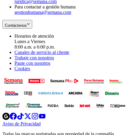
juridica@semana.com
Para contactar a gestión humana
gestionhumana@semana.com
Contáctenos
Horarios de atención
Lunes a Viernes
8:00 a.m. a 6:00 p.m.
Canales de servicio al cliente
Trabaje con nosotros
Paute con nosotros
Cookies
Opens
Opens
Opens
Opens
Opens
in
in
in
in
in
Aviso de Privacidad
Opens
new
new
new
new
new
in
window
window
window
window
window
Todas las marcas registradas son propiedad de la compañía
new