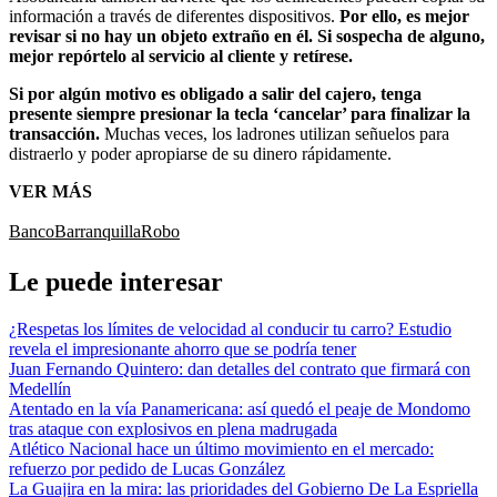
información a través de diferentes dispositivos.
Por ello, es mejor
revisar si no hay un objeto extraño en él. Si sospecha de alguno,
mejor repórtelo al servicio al cliente y retírese.
Si por algún motivo es obligado a salir del cajero, tenga
presente siempre presionar la tecla ‘cancelar’ para finalizar la
transacción.
Muchas veces, los ladrones utilizan señuelos para
distraerlo y poder apropiarse de su dinero rápidamente.
VER MÁS
Banco
Barranquilla
Robo
Le puede interesar
¿Respetas los límites de velocidad al conducir tu carro? Estudio
revela el impresionante ahorro que se podría tener
Juan Fernando Quintero: dan detalles del contrato que firmará con
Medellín
Atentado en la vía Panamericana: así quedó el peaje de Mondomo
tras ataque con explosivos en plena madrugada
Atlético Nacional hace un último movimiento en el mercado:
refuerzo por pedido de Lucas González
La Guajira en la mira: las prioridades del Gobierno De La Espriella