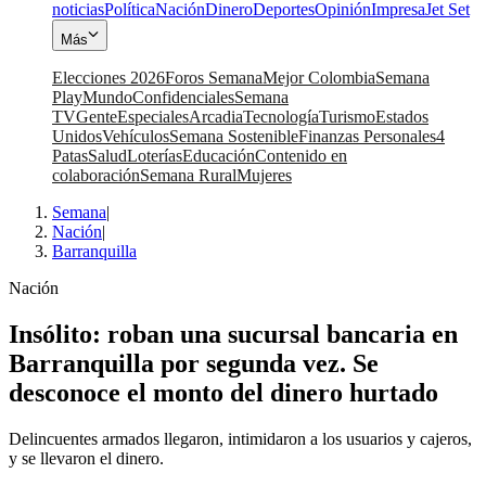
noticias
Política
Nación
Dinero
Deportes
Opinión
Impresa
Jet Set
Más
Elecciones 2026
Foros Semana
Mejor Colombia
Semana
Play
Mundo
Confidenciales
Semana
TV
Gente
Especiales
Arcadia
Tecnología
Turismo
Estados
Unidos
Vehículos
Semana Sostenible
Finanzas Personales
4
Patas
Salud
Loterías
Educación
Contenido en
colaboración
Semana Rural
Mujeres
Semana
|
Nación
|
Barranquilla
Nación
Insólito: roban una sucursal bancaria en
Barranquilla por segunda vez. Se
desconoce el monto del dinero hurtado
Delincuentes armados llegaron, intimidaron a los usuarios y cajeros,
y se llevaron el dinero.