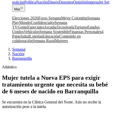
noticias
Política
Nación
Dinero
Deportes
Opinión
Impresa
Jet Set
Más
Elecciones 2026
Foros Semana
Mejor Colombia
Semana
Play
Mundo
Confidenciales
Semana
TV
Gente
Especiales
Arcadia
Tecnología
Turismo
Estados
Unidos
Vehículos
Semana Sostenible
Finanzas Personales
4
Patas
Salud
Loterías
Educación
Contenido en
colaboración
Semana Rural
Mujeres
Semana
|
Nación
|
Barranquilla
Atlántico
Mujer tutela a Nueva EPS para exigir
tratamiento urgente que necesita su bebé
de 6 meses de nacido en Barranquilla
Se encuentra en la Clínica General del Norte. Aún no recibe la
autorización pese a la tutela.