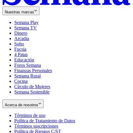
Nuestras marcas
Semana Play
Semana TV
Dinero
Arcadia
Soho
Opens
Fucsia
in
Opens
4 Patas
new
in
Educación
window
new
Foros Semana
window
Finanzas Personales
Semana Rural
Cocina
Círculo de Mujeres
Semana Sostenible
Acerca de nosotros
Términos de uso
Opens
Política de Tratamiento de Datos
in
Opens
Términos suscripciones
new
Opens
in
Política de Riesgos C/ST
window
in
Opens
new