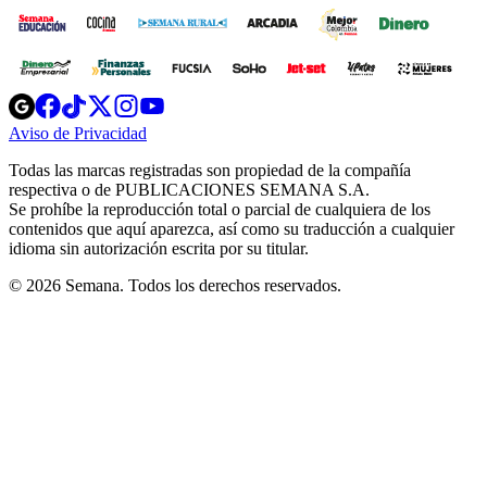
Opens
Opens
Opens
Opens
Opens
in
in
in
in
in
Aviso de Privacidad
Opens
new
new
new
new
new
in
window
window
window
window
window
Todas las marcas registradas son propiedad de la compañía
new
respectiva o de PUBLICACIONES SEMANA S.A.
window
Se prohíbe la reproducción total o parcial de cualquiera de los
contenidos que aquí aparezca, así como su traducción a cualquier
idioma sin autorización escrita por su titular.
© 2026 Semana. Todos los derechos reservados.