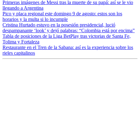
Primeras imágenes de Messi tras la muerte de su papá: así se le vio
llegando a Argentina
Pico y placa regional este domingo 9 de agosto: estos son los
horarios y la multa si lo incumple
Cristina Hurtado estuvo en la posesión presidencial, lució
despampanante ‘look’ y dejó palabras: “Colombia está por encima”
Tabla de posiciones de la Liga BetPlay tras victorias de Santa Fe,
Tolima y Fortaleza
Restaurante en el Tren de la Sabana: así es la experiencia sobre los
rieles capitalinos