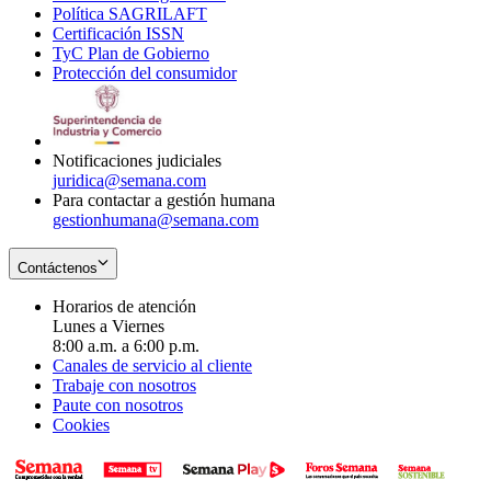
Política SAGRILAFT
Opens
new
in
window
Certificación ISSN
Opens
in
window
new
TyC Plan de Gobierno
in
new
Opens
window
Protección del consumidor
new
window
in
Opens
window
new
in
window
new
window
Notificaciones judiciales
juridica@semana.com
Para contactar a gestión humana
gestionhumana@semana.com
Contáctenos
Horarios de atención
Lunes a Viernes
8:00 a.m. a 6:00 p.m.
Canales de servicio al cliente
Trabaje con nosotros
Paute con nosotros
Cookies