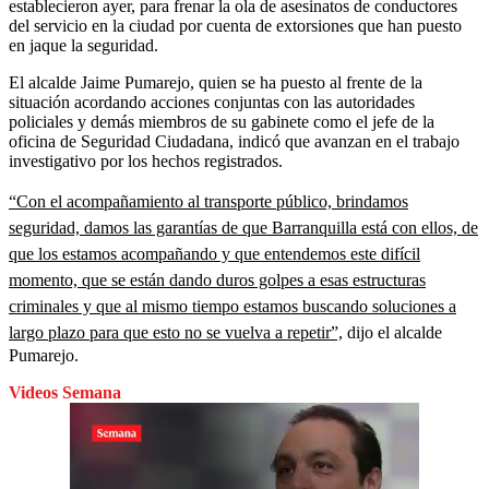
establecieron ayer, para frenar la ola de asesinatos de conductores
del servicio en la ciudad por cuenta de extorsiones que han puesto
en jaque la seguridad.
El alcalde Jaime Pumarejo, quien se ha puesto al frente de la
situación acordando acciones conjuntas con las autoridades
policiales y demás miembros de su gabinete como el jefe de la
oficina de Seguridad Ciudadana, indicó que avanzan en el trabajo
investigativo por los hechos registrados.
“Con el acompañamiento al transporte público, brindamos
seguridad, damos las garantías de que Barranquilla está con ellos, de
que los estamos acompañando y que entendemos este difícil
momento, que se están dando duros golpes a esas estructuras
criminales y que al mismo tiempo estamos buscando soluciones a
largo plazo para que esto no se vuelva a repetir”,
dijo el alcalde
Pumarejo.
Videos Semana