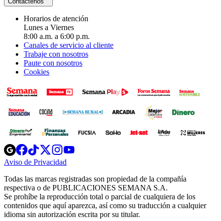
Contáctenos
Horarios de atención
Lunes a Viernes
8:00 a.m. a 6:00 p.m.
Canales de servicio al cliente
Trabaje con nosotros
Paute con nosotros
Cookies
Opens
Opens
Opens
Opens
Opens
in
in
in
in
in
Aviso de Privacidad
Opens
new
new
new
new
new
in
window
window
window
window
window
Todas las marcas registradas son propiedad de la compañía
new
respectiva o de PUBLICACIONES SEMANA S.A.
window
Se prohíbe la reproducción total o parcial de cualquiera de los
contenidos que aquí aparezca, así como su traducción a cualquier
idioma sin autorización escrita por su titular.