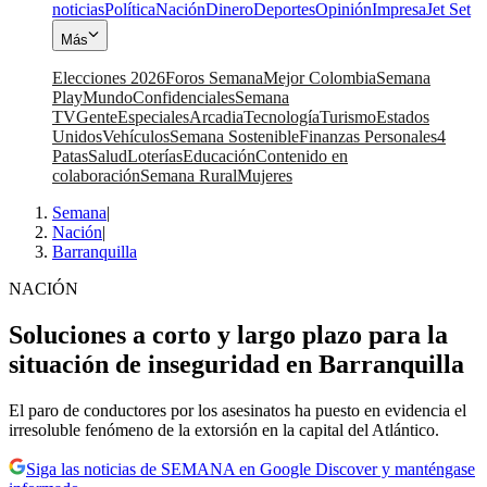
noticias
Política
Nación
Dinero
Deportes
Opinión
Impresa
Jet Set
Más
Elecciones 2026
Foros Semana
Mejor Colombia
Semana
Play
Mundo
Confidenciales
Semana
TV
Gente
Especiales
Arcadia
Tecnología
Turismo
Estados
Unidos
Vehículos
Semana Sostenible
Finanzas Personales
4
Patas
Salud
Loterías
Educación
Contenido en
colaboración
Semana Rural
Mujeres
Semana
|
Nación
|
Barranquilla
NACIÓN
Soluciones a corto y largo plazo para la
situación de inseguridad en Barranquilla
El paro de conductores por los asesinatos ha puesto en evidencia el
irresoluble fenómeno de la extorsión en la capital del Atlántico.
Siga las noticias de SEMANA en Google Discover y manténgase