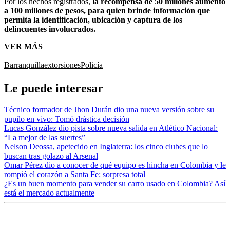
Por los hechos registrados,
la recompensa de 50 millones aumentó
a 100 millones de pesos, para quien brinde información que
permita la identificación, ubicación y captura de los
delincuentes involucrados.
VER MÁS
Barranquilla
extorsiones
Policía
Le puede interesar
Técnico formador de Jhon Durán dio una nueva versión sobre su
pupilo en vivo: Tomó drástica decisión
Lucas González dio pista sobre nueva salida en Atlético Nacional:
“La mejor de las suertes”
Nelson Deossa, apetecido en Inglaterra: los cinco clubes que lo
buscan tras golazo al Arsenal
Omar Pérez dio a conocer de qué equipo es hincha en Colombia y le
rompió el corazón a Santa Fe: sorpresa total
¿Es un buen momento para vender su carro usado en Colombia? Así
está el mercado actualmente