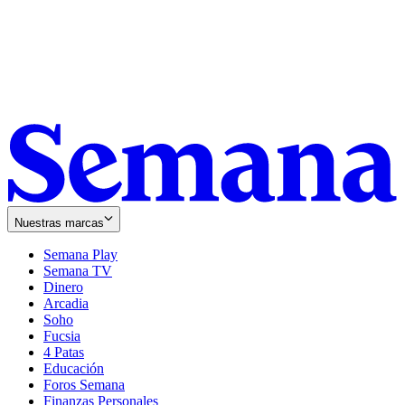
Nuestras marcas
Semana Play
Semana TV
Dinero
Arcadia
Soho
Opens
Fucsia
in
Opens
4 Patas
new
in
Educación
window
new
Foros Semana
window
Finanzas Personales