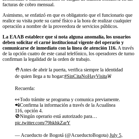
facturas de cobro mensual.
Asimismo, se enfatizó en que es obligatorio que el funcionario que
realice su visita porte su carné físico a la hora de realizar cualquier
operación a nombre de la proveedora de servicios públicos.
La EAAB establece que si nota alguna anomalía, los usuarios
deben solicitar el carné institucional vigente del operario y
comunicarse de inmediato con la línea de atención 116.
A través
de la opción cuatro de este canal telefónico, los operadores de turno
confirman la legalidad de la orden de trabajo.
🤚Antes de abrir la puerta, verifica siempre la identidad
de quien llega a tu hogar:
#SinCitaNoHayVisita
🚨
Recuerda:
👀Todo trámite se programa y comunica previamente.
📲Confirma la información a través de la Acualínea
116, opción 4.
🚫Ningún operario está autorizado para…
pic.twitter.com/79hkhkZarY
— Acueducto de Bogotá (@AcueductoBogota)
July 5,