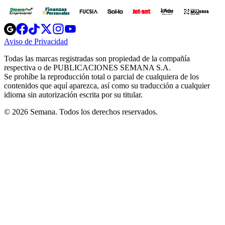
Opens
Opens
Opens
Opens
Opens
in
in
in
in
in
Aviso de Privacidad
Opens
new
new
new
new
new
in
window
window
window
window
window
Todas las marcas registradas son propiedad de la compañía
new
respectiva o de PUBLICACIONES SEMANA S.A.
window
Se prohíbe la reproducción total o parcial de cualquiera de los
contenidos que aquí aparezca, así como su traducción a cualquier
idioma sin autorización escrita por su titular.
© 2026 Semana. Todos los derechos reservados.