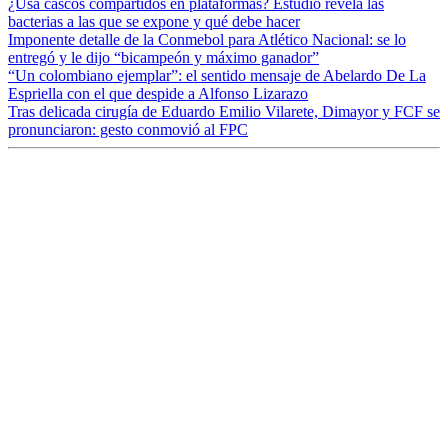
¿Usa cascos compartidos en plataformas? Estudio revela las
bacterias a las que se expone y qué debe hacer
Imponente detalle de la Conmebol para Atlético Nacional: se lo
entregó y le dijo “bicampeón y máximo ganador”
“Un colombiano ejemplar”: el sentido mensaje de Abelardo De La
Espriella con el que despide a Alfonso Lizarazo
Tras delicada cirugía de Eduardo Emilio Vilarete, Dimayor y FCF se
pronunciaron: gesto conmovió al FPC