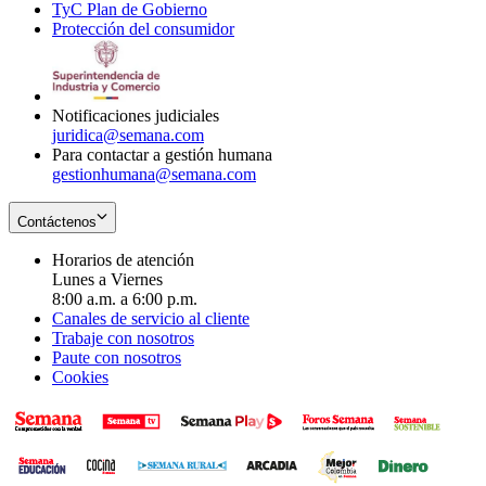
TyC Plan de Gobierno
in
new
Opens
window
Protección del consumidor
new
window
in
Opens
window
new
in
window
new
window
Notificaciones judiciales
juridica@semana.com
Para contactar a gestión humana
gestionhumana@semana.com
Contáctenos
Horarios de atención
Lunes a Viernes
8:00 a.m. a 6:00 p.m.
Canales de servicio al cliente
Trabaje con nosotros
Paute con nosotros
Cookies