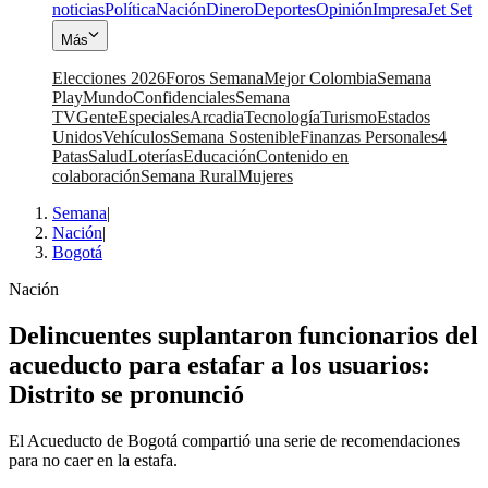
noticias
Política
Nación
Dinero
Deportes
Opinión
Impresa
Jet Set
Más
Elecciones 2026
Foros Semana
Mejor Colombia
Semana
Play
Mundo
Confidenciales
Semana
TV
Gente
Especiales
Arcadia
Tecnología
Turismo
Estados
Unidos
Vehículos
Semana Sostenible
Finanzas Personales
4
Patas
Salud
Loterías
Educación
Contenido en
colaboración
Semana Rural
Mujeres
Semana
|
Nación
|
Bogotá
Nación
Delincuentes suplantaron funcionarios del
acueducto para estafar a los usuarios:
Distrito se pronunció
El Acueducto de Bogotá compartió una serie de recomendaciones
para no caer en la estafa.