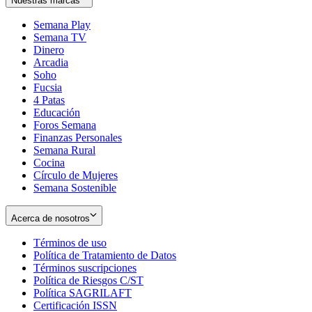
Nuestras marcas
Semana Play
Semana TV
Dinero
Arcadia
Soho
Opens
Fucsia
in
Opens
4 Patas
new
in
Educación
window
new
Foros Semana
window
Finanzas Personales
Semana Rural
Cocina
Círculo de Mujeres
Semana Sostenible
Acerca de nosotros
Términos de uso
Opens
Política de Tratamiento de Datos
in
Opens
Términos suscripciones
new
Opens
in
Política de Riesgos C/ST
window
in
Opens
new
Política SAGRILAFT
Opens
new
in
window
Certificación ISSN
Opens
in
window
new