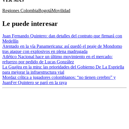
VER MÁS
Regiones Colombia
Bogotá
Movilidad
Le puede interesar
Juan Fernando Quintero: dan detalles del contrato que firmará con
Medellín
Atentado en la vía Panamericana: así quedó el peaje de Mondomo
tras ataque con explosivos en plena madrugada
Atlético Nacional hace un último movimiento en el mercado:
refuerzo por pedido de Lucas González
La Guajira en la mira: las prioridades del Gobierno De La Espriella
para mejorar la infraestructura vial
Mordaz crítica a jugadores colombianos: “no tienen cerebro” y
JuanFer Quintero se paró en la raya