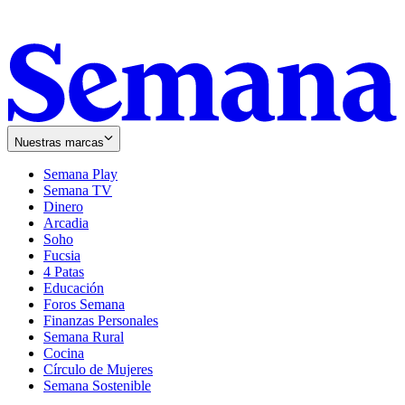
Nuestras marcas
Semana Play
Semana TV
Dinero
Arcadia
Soho
Opens
Fucsia
in
Opens
4 Patas
new
in
Educación
window
new
Foros Semana
window
Finanzas Personales
Semana Rural
Cocina
Círculo de Mujeres
Semana Sostenible