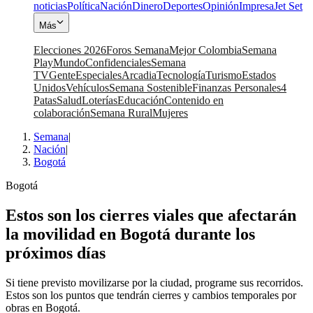
noticias
Política
Nación
Dinero
Deportes
Opinión
Impresa
Jet Set
Más
Elecciones 2026
Foros Semana
Mejor Colombia
Semana
Play
Mundo
Confidenciales
Semana
TV
Gente
Especiales
Arcadia
Tecnología
Turismo
Estados
Unidos
Vehículos
Semana Sostenible
Finanzas Personales
4
Patas
Salud
Loterías
Educación
Contenido en
colaboración
Semana Rural
Mujeres
Semana
|
Nación
|
Bogotá
Bogotá
Estos son los cierres viales que afectarán
la movilidad en Bogotá durante los
próximos días
Si tiene previsto movilizarse por la ciudad, programe sus recorridos.
Estos son los puntos que tendrán cierres y cambios temporales por
obras en Bogotá.