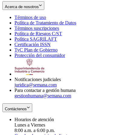
Acerca de nosotros
Términos de uso
Opens
Política de Tratamiento de Datos
in
Opens
Términos suscripciones
new
Opens
in
Política de Riesgos C/ST
window
in
Opens
new
Política SAGRILAFT
Opens
new
in
window
Certificación ISSN
Opens
in
window
new
TyC Plan de Gobierno
in
new
Opens
window
Protección del consumidor
new
window
in
Opens
window
new
in
window
new
window
Notificaciones judiciales
juridica@semana.com
Para contactar a gestión humana
gestionhumana@semana.com
Contáctenos
Horarios de atención
Lunes a Viernes
8:00 a.m. a 6:00 p.m.