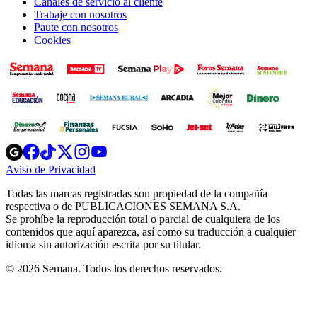
Canales de servicio al cliente
Trabaje con nosotros
Paute con nosotros
Cookies
Opens
Opens
Opens
Opens
Opens
in
in
in
in
in
Aviso de Privacidad
Opens
new
new
new
new
new
in
window
window
window
window
window
Todas las marcas registradas son propiedad de la compañía
new
respectiva o de PUBLICACIONES SEMANA S.A.
window
Se prohíbe la reproducción total o parcial de cualquiera de los
contenidos que aquí aparezca, así como su traducción a cualquier
idioma sin autorización escrita por su titular.
© 2026 Semana. Todos los derechos reservados.