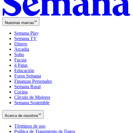
Nuestras marcas
Semana Play
Semana TV
Dinero
Arcadia
Soho
Opens
Fucsia
in
Opens
4 Patas
new
in
Educación
window
new
Foros Semana
window
Finanzas Personales
Semana Rural
Cocina
Círculo de Mujeres
Semana Sostenible
Acerca de nosotros
Términos de uso
Opens
Política de Tratamiento de Datos
in
Opens