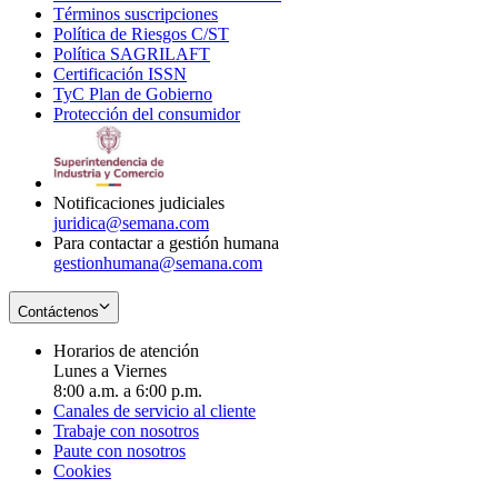
Términos suscripciones
new
Opens
in
Política de Riesgos C/ST
window
in
Opens
new
Política SAGRILAFT
Opens
new
in
window
Certificación ISSN
Opens
in
window
new
TyC Plan de Gobierno
in
new
Opens
window
Protección del consumidor
new
window
in
Opens
window
new
in
window
new
window
Notificaciones judiciales
juridica@semana.com
Para contactar a gestión humana
gestionhumana@semana.com
Contáctenos
Horarios de atención
Lunes a Viernes
8:00 a.m. a 6:00 p.m.
Canales de servicio al cliente
Trabaje con nosotros
Paute con nosotros
Cookies