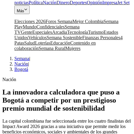
noticias
Política
Nación
Dinero
Deportes
Opinión
Impresa
Jet Set
Más
Elecciones 2026
Foros Semana
Mejor Colombia
Semana
Play
Mundo
Confidenciales
Semana
TV
Gente
Especiales
Arcadia
Tecnología
Turismo
Estados
Unidos
Vehículos
Semana Sostenible
Finanzas Personales
4
Patas
Salud
Loterías
Educación
Contenido en
colaboración
Semana Rural
Mujeres
Semana
|
Nación
|
Bogotá
Nación
La innovadora calculadora que puso a
Bogotá a competir por un prestigioso
premio mundial de sostenibilidad
La capital colombiana fue seleccionada entre los cuatro finalistas del
Impact Award 2026 gracias a una iniciativa que permite medir los
beneficios económicos, sociales y ambientales de los grandes