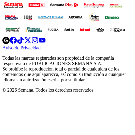
Opens
Opens
Opens
Opens
Opens
in
in
in
in
in
Aviso de Privacidad
Opens
new
new
new
new
new
in
window
window
window
window
window
Todas las marcas registradas son propiedad de la compañía
new
respectiva o de PUBLICACIONES SEMANA S.A.
window
Se prohíbe la reproducción total o parcial de cualquiera de los
contenidos que aquí aparezca, así como su traducción a cualquier
idioma sin autorización escrita por su titular.
© 2026 Semana. Todos los derechos reservados.