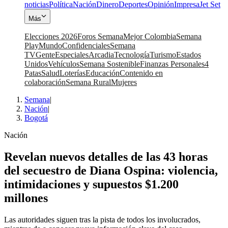
noticias
Política
Nación
Dinero
Deportes
Opinión
Impresa
Jet Set
Más
Elecciones 2026
Foros Semana
Mejor Colombia
Semana
Play
Mundo
Confidenciales
Semana
TV
Gente
Especiales
Arcadia
Tecnología
Turismo
Estados
Unidos
Vehículos
Semana Sostenible
Finanzas Personales
4
Patas
Salud
Loterías
Educación
Contenido en
colaboración
Semana Rural
Mujeres
Semana
|
Nación
|
Bogotá
Nación
Revelan nuevos detalles de las 43 horas
del secuestro de Diana Ospina: violencia,
intimidaciones y supuestos $1.200
millones
Las autoridades siguen tras la pista de todos los involucrados,