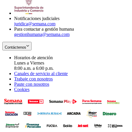
window
new
in
window
new
window
Notificaciones judiciales
juridica@semana.com
Para contactar a gestión humana
gestionhumana@semana.com
Contáctenos
Horarios de atención
Lunes a Viernes
8:00 a.m. a 6:00 p.m.
Canales de servicio al cliente
Trabaje con nosotros
Paute con nosotros
Cookies