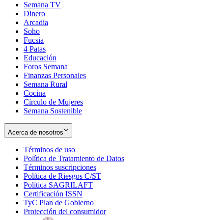
Semana TV
Dinero
Arcadia
Soho
Opens
Fucsia
in
Opens
4 Patas
new
in
Educación
window
new
Foros Semana
window
Finanzas Personales
Semana Rural
Cocina
Círculo de Mujeres
Semana Sostenible
Acerca de nosotros
Términos de uso
Opens
Política de Tratamiento de Datos
in
Opens
Términos suscripciones
new
Opens
in
Política de Riesgos C/ST
window
in
Opens
new
Política SAGRILAFT
Opens
new
in
window
Certificación ISSN
Opens
in
window
new
TyC Plan de Gobierno
in
new
Opens
window
Protección del consumidor
new
window
in
Opens