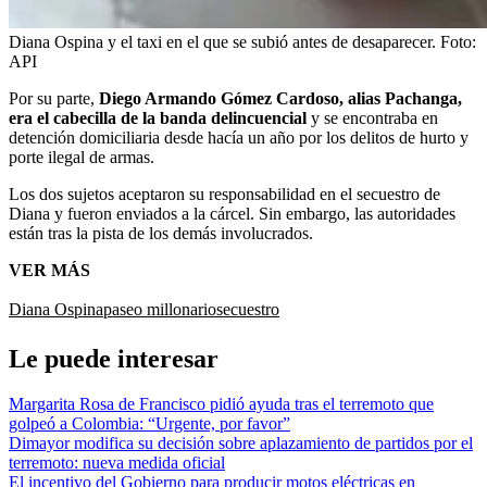
Diana Ospina y el taxi en el que se subió antes de desaparecer.
Foto:
API
Por su parte,
Diego Armando Gómez Cardoso, alias Pachanga,
era el cabecilla de la banda delincuencial
y se encontraba en
detención domiciliaria desde hacía un año por los delitos de hurto y
porte ilegal de armas.
Los dos sujetos aceptaron su responsabilidad en el secuestro de
Diana y fueron enviados a la cárcel. Sin embargo, las autoridades
están tras la pista de los demás involucrados.
VER MÁS
Diana Ospina
paseo millonario
secuestro
Le puede interesar
Margarita Rosa de Francisco pidió ayuda tras el terremoto que
golpeó a Colombia: “Urgente, por favor”
Dimayor modifica su decisión sobre aplazamiento de partidos por el
terremoto: nueva medida oficial
El incentivo del Gobierno para producir motos eléctricas en