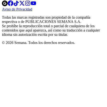
Opens
Opens
Opens
Opens
Opens
in
in
in
in
in
Aviso de Privacidad
Opens
new
new
new
new
new
in
window
window
window
window
window
Todas las marcas registradas son propiedad de la compañía
new
respectiva o de PUBLICACIONES SEMANA S.A.
window
Se prohíbe la reproducción total o parcial de cualquiera de los
contenidos que aquí aparezca, así como su traducción a cualquier
idioma sin autorización escrita por su titular.
© 2026 Semana. Todos los derechos reservados.