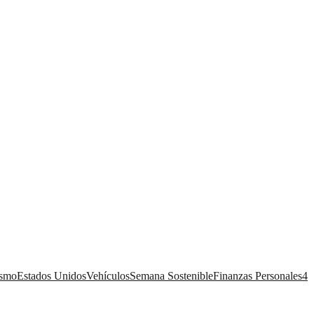
ismo
Estados Unidos
Vehículos
Semana Sostenible
Finanzas Personales
4