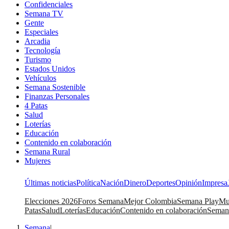
Confidenciales
Semana TV
Gente
Especiales
Arcadia
Tecnología
Turismo
Estados Unidos
Vehículos
Semana Sostenible
Finanzas Personales
4 Patas
Salud
Loterías
Educación
Contenido en colaboración
Semana Rural
Mujeres
Últimas noticias
Política
Nación
Dinero
Deportes
Opinión
Impresa
Elecciones 2026
Foros Semana
Mejor Colombia
Semana Play
Mu
Patas
Salud
Loterías
Educación
Contenido en colaboración
Seman
Semana
|