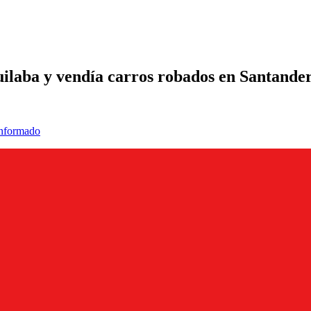
uilaba y vendía carros robados en Santande
informado