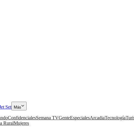
Jet Set
Más
ndo
Confidenciales
Semana TV
Gente
Especiales
Arcadia
Tecnología
Tur
a Rural
Mujeres