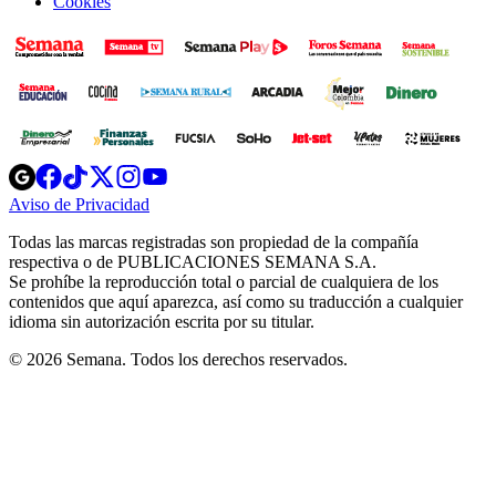
Cookies
Opens
Opens
Opens
Opens
Opens
in
in
in
in
in
Aviso de Privacidad
Opens
new
new
new
new
new
in
window
window
window
window
window
Todas las marcas registradas son propiedad de la compañía
new
respectiva o de PUBLICACIONES SEMANA S.A.
window
Se prohíbe la reproducción total o parcial de cualquiera de los
contenidos que aquí aparezca, así como su traducción a cualquier
idioma sin autorización escrita por su titular.
© 2026 Semana. Todos los derechos reservados.