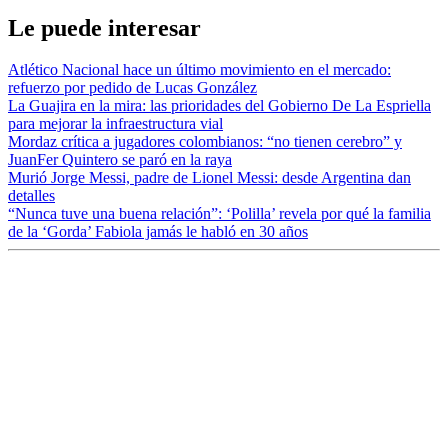
Le puede interesar
Atlético Nacional hace un último movimiento en el mercado:
refuerzo por pedido de Lucas González
La Guajira en la mira: las prioridades del Gobierno De La Espriella
para mejorar la infraestructura vial
Mordaz crítica a jugadores colombianos: “no tienen cerebro” y
JuanFer Quintero se paró en la raya
Murió Jorge Messi, padre de Lionel Messi: desde Argentina dan
detalles
“Nunca tuve una buena relación”: ‘Polilla’ revela por qué la familia
de la ‘Gorda’ Fabiola jamás le habló en 30 años