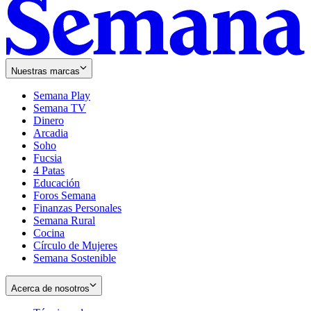
Nuestras marcas
Semana Play
Semana TV
Dinero
Arcadia
Soho
Opens
Fucsia
in
Opens
4 Patas
new
in
Educación
window
new
Foros Semana
window
Finanzas Personales
Semana Rural
Cocina
Círculo de Mujeres
Semana Sostenible
Acerca de nosotros