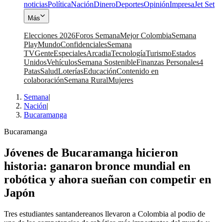
noticias
Política
Nación
Dinero
Deportes
Opinión
Impresa
Jet Set
Más
Elecciones 2026
Foros Semana
Mejor Colombia
Semana
Play
Mundo
Confidenciales
Semana
TV
Gente
Especiales
Arcadia
Tecnología
Turismo
Estados
Unidos
Vehículos
Semana Sostenible
Finanzas Personales
4
Patas
Salud
Loterías
Educación
Contenido en
colaboración
Semana Rural
Mujeres
Semana
|
Nación
|
Bucaramanga
Bucaramanga
Jóvenes de Bucaramanga hicieron
historia: ganaron bronce mundial en
robótica y ahora sueñan con competir en
Japón
Tres estudiantes santandereanos llevaron a Colombia al podio de