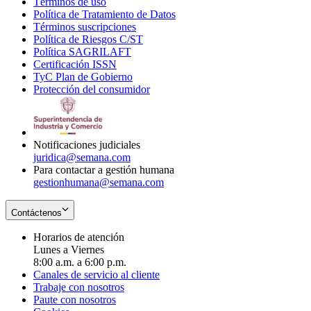
Términos de uso
Opens
Política de Tratamiento de Datos
in
Opens
Términos suscripciones
new
Opens
in
Política de Riesgos C/ST
window
in
Opens
new
Política SAGRILAFT
Opens
new
in
window
Certificación ISSN
Opens
in
window
new
TyC Plan de Gobierno
in
new
Opens
window
Protección del consumidor
new
window
in
Opens
window
new
in
window
new
window
Notificaciones judiciales
juridica@semana.com
Para contactar a gestión humana
gestionhumana@semana.com
Contáctenos
Horarios de atención
Lunes a Viernes
8:00 a.m. a 6:00 p.m.
Canales de servicio al cliente
Trabaje con nosotros
Paute con nosotros