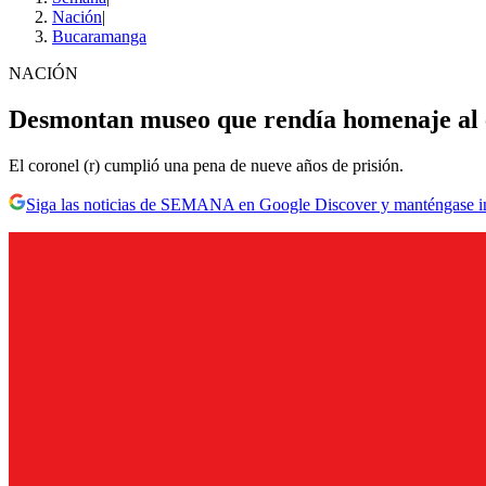
Nación
|
Bucaramanga
NACIÓN
Desmontan museo que rendía homenaje al
El coronel (r) cumplió una pena de nueve años de prisión.
Siga las noticias de SEMANA en Google Discover y manténgase 