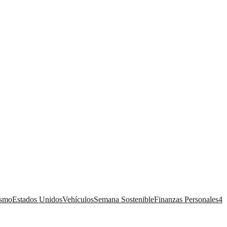
ismo
Estados Unidos
Vehículos
Semana Sostenible
Finanzas Personales
4