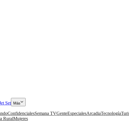
Jet Set
Más
ndo
Confidenciales
Semana TV
Gente
Especiales
Arcadia
Tecnología
Tur
a Rural
Mujeres