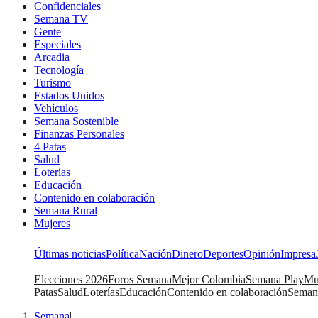
Confidenciales
Semana TV
Gente
Especiales
Arcadia
Tecnología
Turismo
Estados Unidos
Vehículos
Semana Sostenible
Finanzas Personales
4 Patas
Salud
Loterías
Educación
Contenido en colaboración
Semana Rural
Mujeres
Últimas noticias
Política
Nación
Dinero
Deportes
Opinión
Impresa
Elecciones 2026
Foros Semana
Mejor Colombia
Semana Play
Mu
Patas
Salud
Loterías
Educación
Contenido en colaboración
Seman
Semana
|