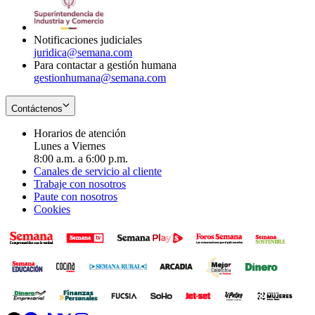
window
new
window
Notificaciones judiciales
juridica@semana.com
Para contactar a gestión humana
gestionhumana@semana.com
Contáctenos
Horarios de atención
Lunes a Viernes
8:00 a.m. a 6:00 p.m.
Canales de servicio al cliente
Trabaje con nosotros
Paute con nosotros
Cookies