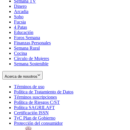
Semana TV
Dinero
Arcadia
Soho
Opens
Fucsia
in
Opens
4 Patas
new
in
Educación
window
new
Foros Semana
window
Finanzas Personales
Semana Rural
Cocina
Círculo de Mujeres
Semana Sostenible
Acerca de nosotros
Términos de uso
Opens
Política de Tratamiento de Datos
in
Opens
Términos suscripciones
new
Opens
in
Política de Riesgos C/ST
window
in
Opens
new
Política SAGRILAFT
Opens
new
in
window
Certificación ISSN
Opens
in
window
new
TyC Plan de Gobierno
in
new
Opens
window
Protección del consumidor
new
window
in
Opens
window
new
in