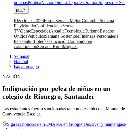
noticias
Política
Nación
Dinero
Deportes
Opinión
Impresa
Jet Set
Más
Elecciones 2026
Foros Semana
Mejor Colombia
Semana
Play
Mundo
Confidenciales
Semana
TV
Gente
Especiales
Arcadia
Tecnología
Turismo
Estados
Unidos
Vehículos
Semana Sostenible
Finanzas Personales
4
Patas
Salud
Loterías
Educación
Contenido en
colaboración
Semana Rural
Mujeres
Semana
|
Nación
|
Bucaramanga
NACIÓN
Indignación por pelea de niñas en un
colegio de Rionegro, Santander
Las estudiantes fueron sancionadas tal como establece el Manual de
Convivencia Escolar.
Siga las noticias de SEMANA en Google Discover y manténgase