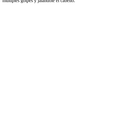
múltiples golpes y jalándole el cabello.