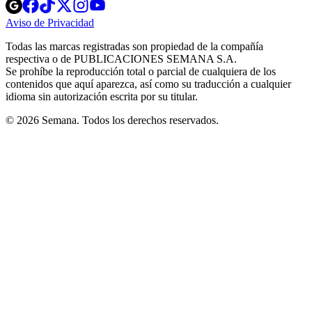
Opens
Opens
Opens
Opens
Opens
in
in
in
in
in
Aviso de Privacidad
Opens
new
new
new
new
new
in
window
window
window
window
window
Todas las marcas registradas son propiedad de la compañía
new
respectiva o de PUBLICACIONES SEMANA S.A.
window
Se prohíbe la reproducción total o parcial de cualquiera de los
contenidos que aquí aparezca, así como su traducción a cualquier
idioma sin autorización escrita por su titular.
© 2026 Semana. Todos los derechos reservados.