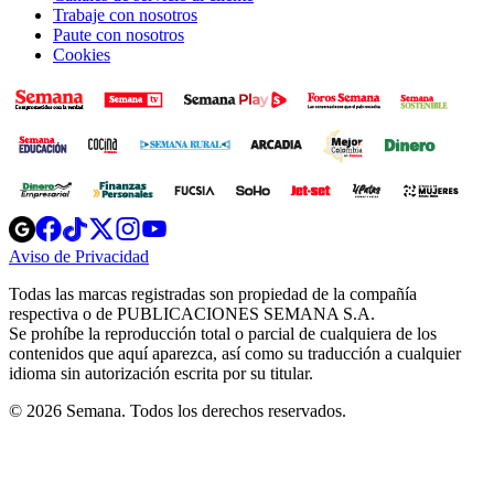
Trabaje con nosotros
Paute con nosotros
Cookies
Opens
Opens
Opens
Opens
Opens
in
in
in
in
in
Aviso de Privacidad
Opens
new
new
new
new
new
in
window
window
window
window
window
Todas las marcas registradas son propiedad de la compañía
new
respectiva o de PUBLICACIONES SEMANA S.A.
window
Se prohíbe la reproducción total o parcial de cualquiera de los
contenidos que aquí aparezca, así como su traducción a cualquier
idioma sin autorización escrita por su titular.
© 2026 Semana. Todos los derechos reservados.