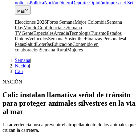
noticias
Política
Nación
Dinero
Deportes
Opinión
Impresa
Jet Set
Más
Elecciones 2026
Foros Semana
Mejor Colombia
Semana
Play
Mundo
Confidenciales
Semana
TV
Gente
Especiales
Arcadia
Tecnología
Turismo
Estados
Unidos
Vehículos
Semana Sostenible
Finanzas Personales
4
Patas
Salud
Loterías
Educación
Contenido en
colaboración
Semana Rural
Mujeres
Semana
|
Nación
|
Cali
NACIÓN
Cali: instalan llamativa señal de tránsito
para proteger animales silvestres en la vía
al mar
La advertencia busca prevenir el atropellamiento de los animales que
cruzan la carretera.