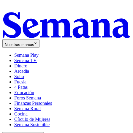
Nuestras marcas
Semana Play
Semana TV
Dinero
Arcadia
Soho
Opens
Fucsia
in
Opens
4 Patas
new
in
Educación
window
new
Foros Semana
window
Finanzas Personales
Semana Rural
Cocina
Círculo de Mujeres
Semana Sostenible