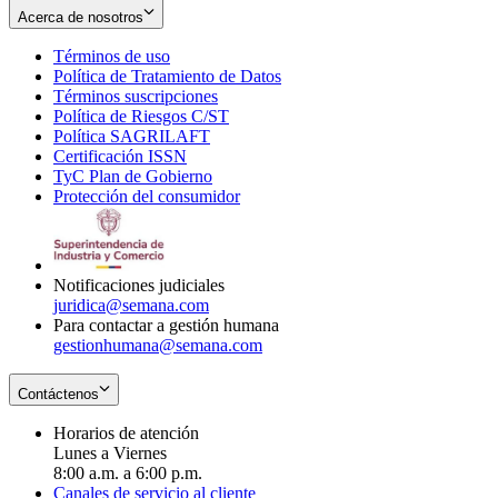
Acerca de nosotros
Términos de uso
Opens
Política de Tratamiento de Datos
in
Opens
Términos suscripciones
new
Opens
in
Política de Riesgos C/ST
window
in
Opens
new
Política SAGRILAFT
Opens
new
in
window
Certificación ISSN
Opens
in
window
new
TyC Plan de Gobierno
in
new
Opens
window
Protección del consumidor
new
window
in
Opens
window
new
in
window
new
window
Notificaciones judiciales
juridica@semana.com
Para contactar a gestión humana
gestionhumana@semana.com
Contáctenos
Horarios de atención
Lunes a Viernes
8:00 a.m. a 6:00 p.m.
Canales de servicio al cliente